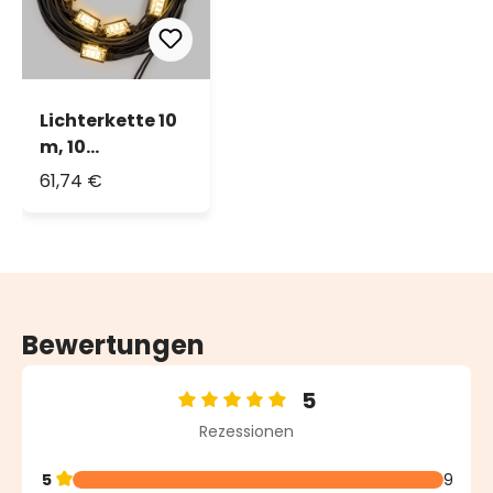
Lichterkette 10
m, 10
StroboLEDs
61,74 €
warmweiß,
schwarzes
Kabel
Bewertungen
5
Durchschnittliche Bewertung von 5 von 5 Sternen
Rezessionen
5
9