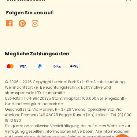
Folgen Sie uns auf:
Mögliche Zahlungsarten:
© 2006 - 2026 Copyright Luminal Park S.r.l.: Straßenbeleuchtung,
Weihnachtsartikel, Beleuchtungstechnik, Lichtmotive und
stromsparende LED-Leuchtmittel
USt-IdNr: IT 04199420235 Stammkapital.: 100.000 voll eingezahlt -
kundendienst@luminalpark.de
Geschäftssitz: Via Mameli, 11 - 37126 Verona; Operativer Sitz: Via
Abetone Brennero, 149 46025 Poggio Rusco (Mn) Italien - Tel. (0) 800
18 10 830
Die ganze oder teilweise Vervielfältigung der auf dieser Webseite zur
Verfügung gestellten Informationen ist verboten. Alle Informationen
auf Luminalpark.de können ohne Ankündigung geändert werden.