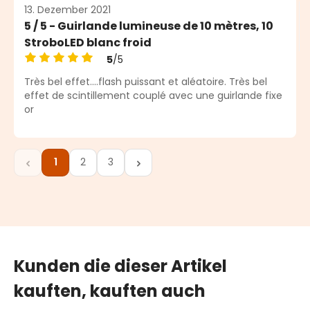
13. Dezember 2021
5 / 5 - Guirlande lumineuse de 10 mètres, 10
StroboLED blanc froid
5
/5
Durchschnittliche Bewertung von 5 von 5 Sternen
Très bel effet….flash puissant et aléatoire. Très bel
effet de scintillement couplé avec une guirlande fixe
or
1
2
3
Seite
Seite
Seite
Kunden die dieser Artikel
kauften, kauften auch