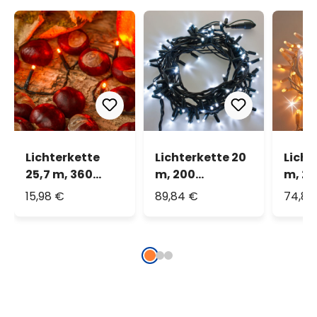
Lichterkette
Lichterkette 20
Licht
25,7 m, 360
m, 200
m, 2
MiniLEDs
kaltweiße
warm
15,98 €
89,84 €
74,81
orange, grünes
MaxiLEDs,
MaxiL
Kabel
grünes Kabel,
Flash
erweiterbar,
kaltw
IP67
weiße
erwei
IP67