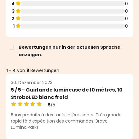
4
0
3
0
2
0
1
0
Bewertungen nur in der aktuellen Sprache
anzeigen.
1
-
4
von
9
Bewertungen
30. Dezember 2023
5 / 5 - Guirlande lumineuse de 10 mètres, 10
StroboLED blanc froid
5
/5
Durchschnittliche Bewertung von 5 von 5 Sternen
Bons produits à des tarifs intéressants. Très grande
rapidité d’expédition des commandes. Bravo
LuminalPark!