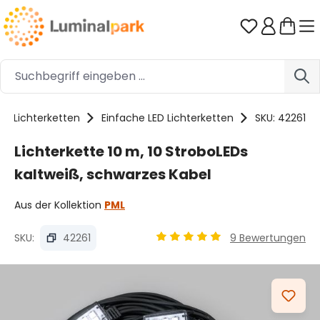
Zum Hauptinhalt springen
Du hast 0 
Lichterketten
Einfache LED Lichterketten
SKU: 42261
Lichterkette 10 m, 10 StroboLEDs
kaltweiß, schwarzes Kabel
Aus der Kollektion
PML
SKU:
42261
9 Bewertungen
Durchschnittliche Bewertung
Bildergalerie überspringen