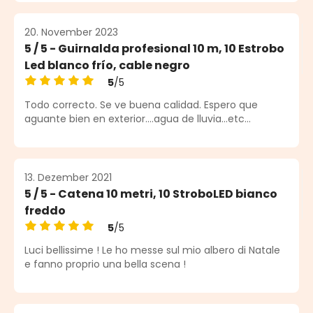
20. November 2023
5 / 5 - Guirnalda profesional 10 m, 10 Estrobo
Led blanco frío, cable negro
5
/5
Durchschnittliche Bewertung von 5 von 5 Sternen
Todo correcto. Se ve buena calidad. Espero que
aguante bien en exterior....agua de lluvia...etc...
13. Dezember 2021
5 / 5 - Catena 10 metri, 10 StroboLED bianco
freddo
5
/5
Durchschnittliche Bewertung von 5 von 5 Sternen
Luci bellissime ! Le ho messe sul mio albero di Natale
e fanno proprio una bella scena !