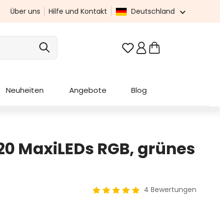
Über uns
Hilfe und Kontakt
Deutschland
Du hast 0 Produkte au
Neuheiten
Angebote
Blog
 120 MaxiLEDs RGB, grünes
4 Bewertungen
Durchschnittliche Bewertung von