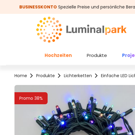
um Hauptinhalt springen
Zur Suche springen
BUSINESSKONTO
Spezielle Preise und persönliche Ber
Hochzeiten
Produkte
Proj
Home
Produkte
Lichterketten
Einfache LED Li
Bildergalerie überspringen
Promo 38%