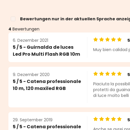
Bewertungen nur in der aktuellen Sprache anzei
4
Bewertungen
6. Dezember 2021
Durchschnittlic
5 / 5 - Guirnalda de luces
Muy bien calidad 
n 5 von 5 Sternen
Led Pro Multi Flash RGB 10m
9. Dezember 2020
Durchschnittlic
5 / 5 - Catena professionale
Piaciuta la possibi
10 m, 120 maxiled RGB
protetti da guaina
di luce molto belli
29. September 2019
Durchschnittlic
5 / 5 - Catena professionale
Anche se avrei pre