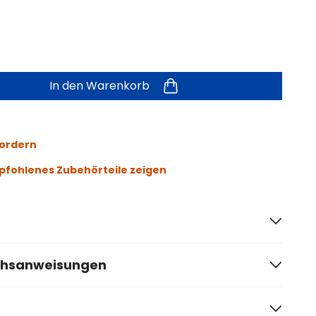
In den Warenkorb
fordern
fohlenes Zubehörteile zeigen
chsanweisungen