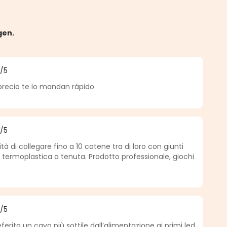
gen.
5
/5
he Bewertung von 5 von 5 Sternen
precio te lo mandan rápido
5
/5
he Bewertung von 5 von 5 Sternen
lità di collegare fino a 10 catene tra di loro con giunti
 termoplastica a tenuta. Prodotto professionale, giochi
5
/5
he Bewertung von 5 von 5 Sternen
ferito un cavo più sottile dall’alimentazione ai primi led