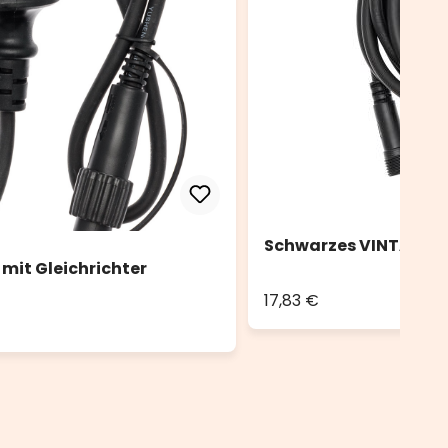
Schwarzes VINTAGE L
 mit Gleichrichter
17,83 €