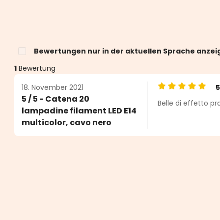
Bewertungen nur in der aktuellen Sprache anzei
1
Bewertung
18. November 2021
Durchschnittlic
5 / 5 - Catena 20
Belle di effetto p
n 5 von 5 Sternen
lampadine filament LED E14
multicolor, cavo nero