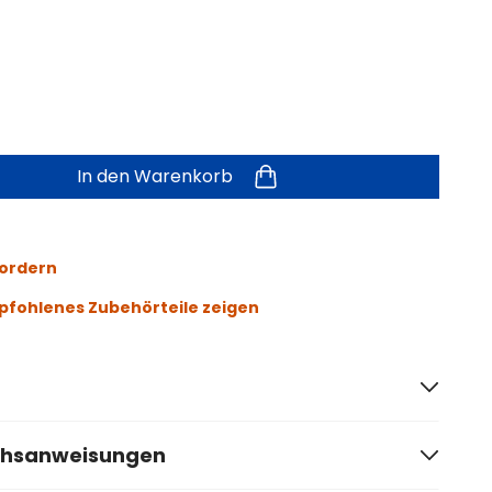
In den Warenkorb
fordern
fohlenes Zubehörteile zeigen
chsanweisungen