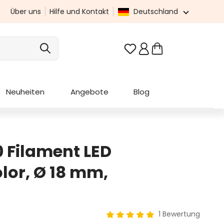
Über uns
Hilfe und Kontakt
Deutschland
Du hast 0 Produkte au
Neuheiten
Angebote
Blog
0 Filament LED
lor, Ø 18 mm,
1 Bewertung