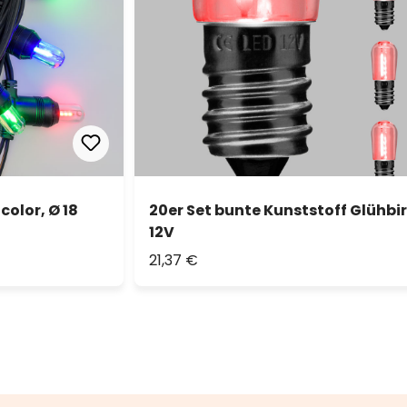
color, Ø 18
20er Set bunte Kunststoff Glühbirn
12V
21,37 €