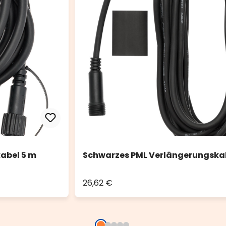
abel 5 m
Schwarzes PML Verlängerungskabe
26,62 €