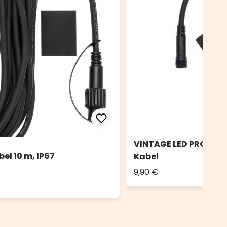
VINTAGE LED PRO Mult
l 10 m, IP67
Kabel
9,90 €