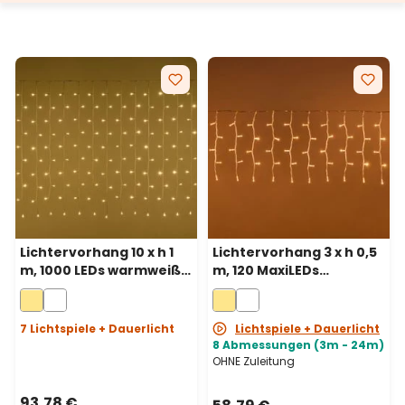
Lichtervorhang 10 x h 1
Lichtervorhang 3 x h 0,5
m, 1000 LEDs warmweiß,
m, 120 MaxiLEDs
weißes Kabel
warmweiß,
transparentes Kabel,
erweiterbar
7 Lichtspiele + Dauerlicht
Lichtspiele + Dauerlicht
8 Abmessungen (3m - 24m)
OHNE Zuleitung
93,78 €