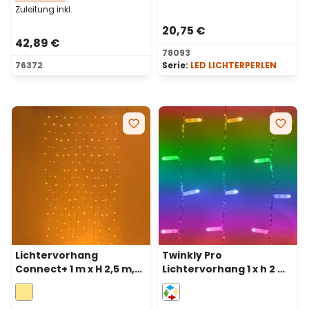
Zuleitung inkl.
20,75 €
42,89 €
78093
76372
Serie:
LED LICHTERPERLEN
Lichtervorhang
Twinkly Pro
Connect+ 1 m x H 2,5 m,
Lichtervorhang 1 x h 2 m,
250 LEDs Warmweiß,
250 LEDs RGB und
transparentes Kabel,
warmweiß,