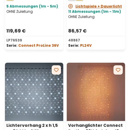
erweiterbar
5 Abmessungen (1m - 5m)
Lichtspiele + Dauerlicht
OHNE Zuleitung
11 Abmessungen (1m - 11m)
OHNE Zuleitung
119,69 €
86,57 €
LP76539
48867
Serie:
Connect ProLine 36V
Serie:
PL24V
Lichtervorhang 2 x h 1,5
Vorhanglichter Connect