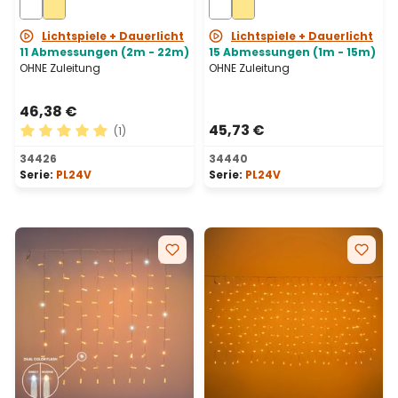
erweiterbar
erweiterbar
Lichtspiele + Dauerlicht
Lichtspiele + Dauerlicht
11 Abmessungen (2m - 22m)
15 Abmessungen (1m - 15m)
OHNE Zuleitung
OHNE Zuleitung
46,38 €
45,73 €
(1)
Durchschnittliche Bewertung von 5 von 5 Sternen
34426
34440
Serie:
PL24V
Serie:
PL24V