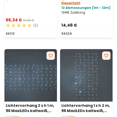
Dauerlicht
12 Abmessungen (1m - 12m)
OHNE Zuleitung
55,34 €
61,49 €
14,46 €
(2)
Durchschnittliche Bewertung von 5 von 5 Sternen
66113
56329
Lichtervorhang 2 x h 1 m,
Lichtervorhang 1 x h 2 m,
96 MaxiLEDs kaltweiß,
96 MaxiLEDs kaltweiß,
transparentes Kabel,
transparentes Kabel,