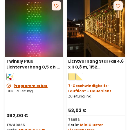
Twinkly Plus
Lichtvorhang StarFall 4,6
Lichtervorhang 0,5 x h 4
x H 0,8 m, 1152
m, 250 PixelLEDs, RGB
warmweiße LEDs,
und warmweiß,
transparentes Kabel
schwarzes Kabel
Programmierbar
7-Geschwindigkeits-
OHNE Zuleitung
Lauflicht + Dauerlicht
Zuleitung inkl.
53,03 €
392,00 €
78956
TW40885
Serie:
MiniCluster-