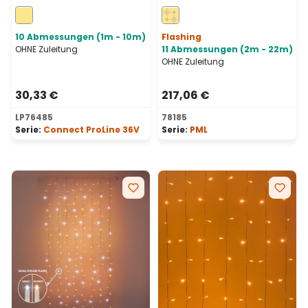
Maxiled warmweiß,
FlashLEDs warmweiß,
transparentes Kabel,
weißes Kabel,
erweiterbar
Erweiterbar, IP67
10 Abmessungen (1m - 10m)
Flashing
OHNE Zuleitung
11 Abmessungen (2m - 22m)
OHNE Zuleitung
30,33 €
217,06 €
LP76485
78185
Serie:
Connect ProLine 36V
Serie:
PML