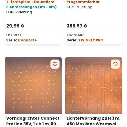
erweiterbar
transparentes Kabel
7 Lichtspiele + Dauerlicht
Programmierbar
8 Abmessungen (1m - 8m)
OHNE Zuleitung
OHNE Zuleitung
29,95 €
385,57 €
LP78977
TW76483
Serie:
Connect+
Serie:
TWINKLY PRO
Vorhanglichter Connect
Lichtervorhang 2 x H 3 m,
ProLine 36V, 1 x h 1 m, 80
480 Maxileds Warmweiß,