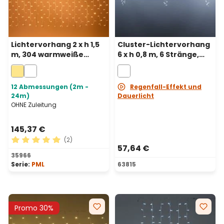
Lichtervorhang 2 x h 1,5
Cluster-Lichtervorhang
m, 304 warmweiße
6 x h 0,8 m, 6 Stränge,
MaxiLEDs, weißes Kabel,
480 MiniLEDs kaltweiß,
erweiterbar, IP67
weißes Kabel
12 Abmessungen (2m -
Regenfall-Effekt und
24m)
Dauerlicht
OHNE Zuleitung
145,37 €
(2)
57,64 €
Durchschnittliche Bewertung von 5 von 5 Sternen
35966
Serie:
PML
63815
Promo 30%