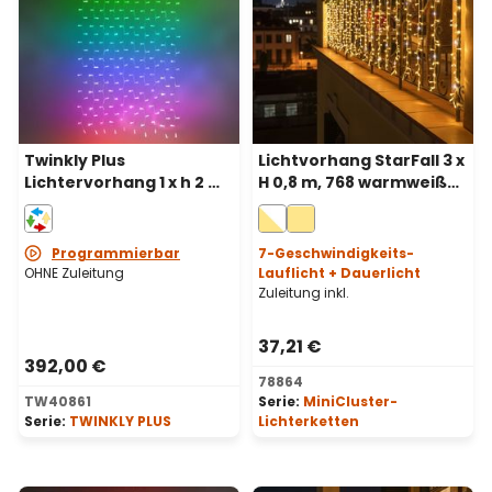
Twinkly Plus
Lichtvorhang StarFall 3 x
Lichtervorhang 1 x h 2 m,
H 0,8 m, 768 warmweiße
250 PixelLEDs, RGB und
LEDs und kaltweiß,
warmweiß, schwarzes
transparentes Kabel
Kabel
Programmierbar
7-Geschwindigkeits-
OHNE Zuleitung
Lauflicht + Dauerlicht
Zuleitung inkl.
37,21 €
392,00 €
78864
TW40861
Serie:
MiniCluster-
Serie:
TWINKLY PLUS
Lichterketten