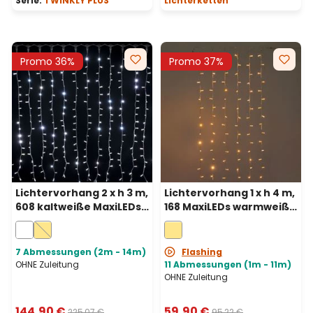
Serie:
TWINKLY PLUS
Lichterketten
Promo 36%
Promo 37%
Lichtervorhang 2 x h 3 m,
Lichtervorhang 1 x h 4 m,
608 kaltweiße MaxiLEDs,
168 MaxiLEDs warmweiß,
weißes Kabel,
transparentes Kabel,
erweiterbar
erweiterbar
7 Abmessungen (2m - 14m)
Flashing
OHNE Zuleitung
11 Abmessungen (1m - 11m)
OHNE Zuleitung
144,90 €
59,90 €
225,07 €
95,22 €