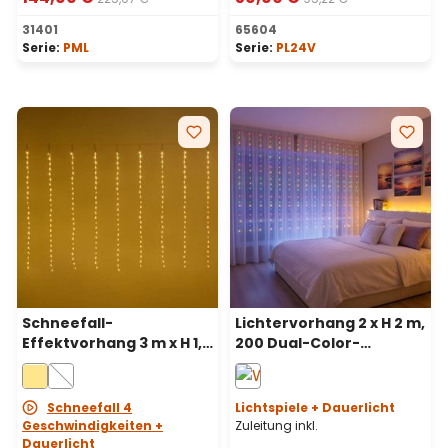
31401
65604
Serie:
PML
Serie:
PL24V
Schneefall-
Lichtervorhang 2 x H 2 m,
Effektvorhang 3 m x H 1,2
200 Dual-Color-
m, 360 warmweiße LEDs,
Lichttropfen, LEDs in
transparentes Kabel
Warmweiß und
Multicolor,
Schneefall 4
Lichtspiele + Dauerlicht
transparentes Kabel
Geschwindigkeiten +
Zuleitung inkl.
Dauerlicht