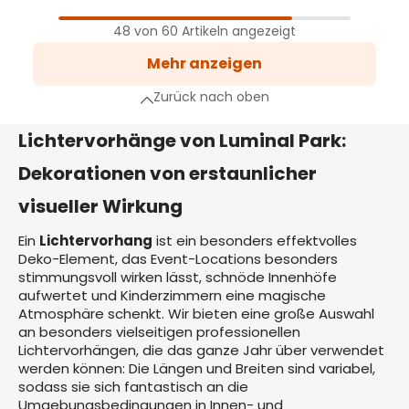
1
Seite
48 von 60 Artikeln angezeigt
2
Mehr anzeigen
Seite
hste Seite
Zurück nach oben
Lichtervorhänge von Luminal Park:
Dekorationen von erstaunlicher
visueller Wirkung
Ein
Lichtervorhang
ist ein besonders effektvolles
Deko-Element, das Event-Locations besonders
stimmungsvoll wirken lässt, schnöde Innenhöfe
aufwertet und Kinderzimmern eine magische
Atmosphäre schenkt. Wir bieten eine große Auswahl
an besonders vielseitigen professionellen
Lichtervorhängen, die das ganze Jahr über verwendet
werden können: Die Längen und Breiten sind variabel,
sodass sie sich fantastisch an die
Umgebungsbedingungen in Innen- und