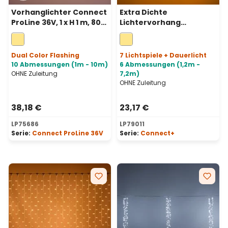
Vorhanglichter Connect
Extra Dichte
ProLine 36V, 1 x H 1 m, 80
Lichtervorhang
Maxiled warmweiß,
Connect+ 1,2 m x H 0,6 m,
transparentes Kabel
200 LEDs Warmweiß,
transparentes Kabel,
Dual Color Flashing
7 Lichtspiele + Dauerlicht
erweiterbar
10 Abmessungen (1m - 10m)
6 Abmessungen (1,2m -
OHNE Zuleitung
7,2m)
OHNE Zuleitung
38,18 €
23,17 €
LP75686
LP79011
Serie:
Connect ProLine 36V
Serie:
Connect+