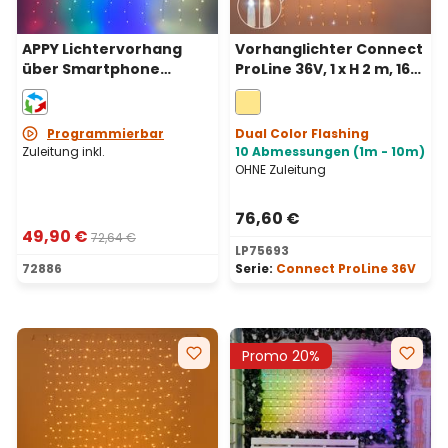
APPY Lichtervorhang
Vorhanglichter Connect
über Smartphone
ProLine 36V, 1 x H 2 m, 160
steuerbar 2 x h 2 m, 200
Maxiled warmweiß,
PixelLEDs RGB, weißes
transparentes Kabel
Kabel
Programmierbar
Dual Color Flashing
Zuleitung inkl.
10 Abmessungen (1m - 10m)
OHNE Zuleitung
76,60 €
49,90 €
72,64 €
LP75693
72886
Serie:
Connect ProLine 36V
Promo 20%