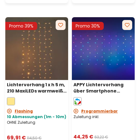
Promo 39%
Promo 30%
Lichtervorhang 1 x h 5 m,
APPY Lichtervorhang
210 MaxiLEDs warmweiß,
über Smartphone
transparentes Kabel,
steuerbar 4 x h 0,9 m, 180
erweiterbar
PixelLEDs RGB, weißes
Kabel
Flashing
Programmierbar
10 Abmessungen (1m - 10m)
Zuleitung inkl.
OHNE Zuleitung
44,25 €
69,91 €
63,22 €
114,50 €