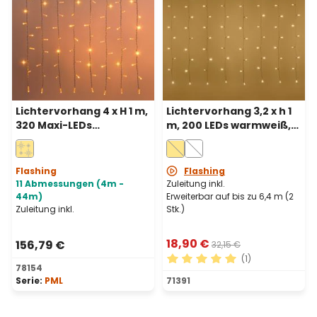
Lichtervorhang 4 x H 1 m,
Lichtervorhang 3,2 x h 1
320 Maxi-LEDs
m, 200 LEDs warmweiß,
Warmweiß, FlashLEDs
weißes Kabel,
warmweiß, weißes
erweiterbar
Kabel, erweiterbar, IP67
Flashing
Flashing
11 Abmessungen (4m -
Zuleitung inkl.
44m)
Erweiterbar auf bis zu 6,4 m (2
Zuleitung inkl.
Stk.)
18,90 €
156,79 €
32,15 €
(1)
78154
Durchschnittliche Bewertu
Serie:
PML
71391