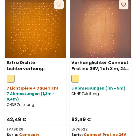
Extra Dichte
Vorhanglichter Connect
Lichtervorhang
ProLine 36V, 1 x h 3 m, 240
Connect+ 1,2 m x H 1,2 m,
Maxiled warmweiß,
400 LEDs Warmweiß,
transparentes Kabel,
transparentes Kabel,
erweiterbar
7 Lichtspiele + Dauerlicht
5 Abmessungen (1m - 5m)
erweiterbar
7 Abmessungen (1,2m -
OHNE Zuleitung
8,4m)
OHNE Zuleitung
42,49 €
92,49 €
LP79028
LP76522
Serie:
Connect+
Serie:
Connect ProLine 36V