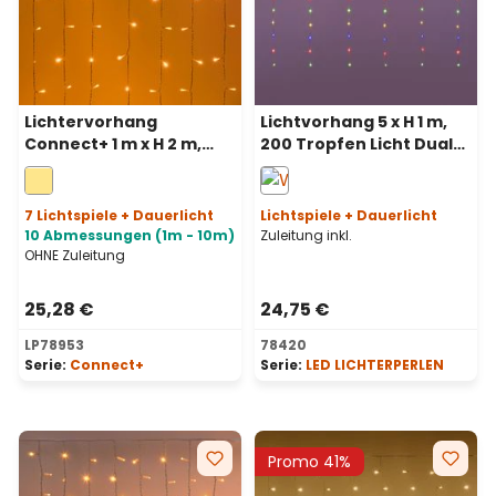
Lichtervorhang
Lichtvorhang 5 x H 1 m,
Connect+ 1 m x H 2 m,
200 Tropfen Licht Dual
200 LEDs Warmweiß,
Color, warmweiße und
transparentes Kabel,
multicolor LEDs,
erweiterbar
transparentes Kabel
7 Lichtspiele + Dauerlicht
Lichtspiele + Dauerlicht
10 Abmessungen (1m - 10m)
Zuleitung inkl.
OHNE Zuleitung
25,28 €
24,75 €
LP78953
78420
Serie:
Connect+
Serie:
LED LICHTERPERLEN
Promo 41%