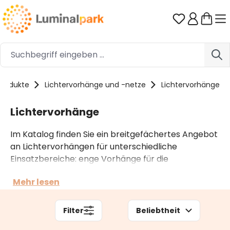
Zum Hauptinhalt springen
Du hast 0 
Produkte
Lichtervorhänge und -netze
Lichtervorhänge
Lichtervorhänge
Im Katalog finden Sie ein breitgefächertes Angebot
an Lichtervorhängen für unterschiedliche
Einsatzbereiche: enge Vorhänge für die
Fensterdekoration, längere Vorhänge für Balkone
Mehr lesen
und Geländer und erweiterbare Ausführungen für
die Dekobeleuchtung großer Räume und Gebäude.
Sie können sich zwischen zahlreichen Farben und
Filter
Beliebtheit
Lichtspielen entscheiden.