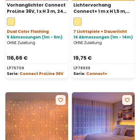
Vorhanglichter Connect
Lichtervorhang
ProLine 36V, 1 x H 3 m, 240
Connect+ 1 m x H 1,5 m,
Maxiled warmweiß,
150 LEDs Warmweiß,
transparentes Kabel
transparentes Kabel,
erweiterbar
Dual Color Flashing
7 Lichtspiele + Dauerlicht
5 Abmessungen (1m - 5m)
14 Abmessungen (1m - 14m)
OHNE Zuleitung
OHNE Zuleitung
116,66 €
19,75 €
LP75709
LP78939
Serie:
Connect ProLine 36V
Serie:
Connect+