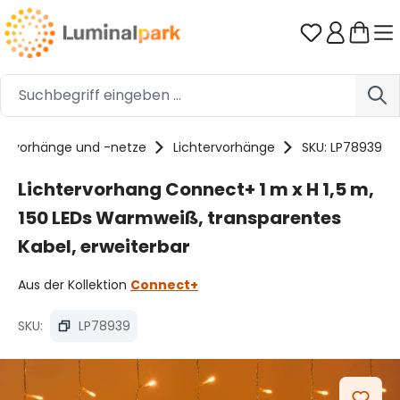
Zum Hauptinhalt springen
Du hast 0 
tervorhänge und -netze
Lichtervorhänge
SKU: LP78939
Lichtervorhang Connect+ 1 m x H 1,5 m,
150 LEDs Warmweiß, transparentes
Kabel, erweiterbar
Aus der Kollektion
Connect+
SKU:
LP78939
Bildergalerie überspringen