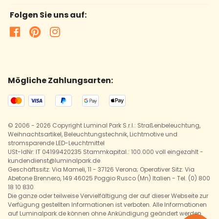
Folgen Sie uns auf:
Mögliche Zahlungsarten:
© 2006 - 2026 Copyright Luminal Park S.r.l.: Straßenbeleuchtung,
Weihnachtsartikel, Beleuchtungstechnik, Lichtmotive und
stromsparende LED-Leuchtmittel
USt-IdNr: IT 04199420235 Stammkapital.: 100.000 voll eingezahlt -
kundendienst@luminalpark.de
Geschäftssitz: Via Mameli, 11 - 37126 Verona; Operativer Sitz: Via
Abetone Brennero, 149 46025 Poggio Rusco (Mn) Italien - Tel. (0) 800
18 10 830
Die ganze oder teilweise Vervielfältigung der auf dieser Webseite zur
Verfügung gestellten Informationen ist verboten. Alle Informationen
auf Luminalpark.de können ohne Ankündigung geändert werden.