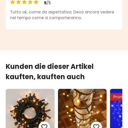
5
/5
Durchschnittliche Bewertung von 5 von 5 Sternen
Tutto ok, come da aspettativa. Devo ancora vedere
nel tempo come si comporteranno.
Kunden die dieser Artikel
kauften, kauften auch
Promo