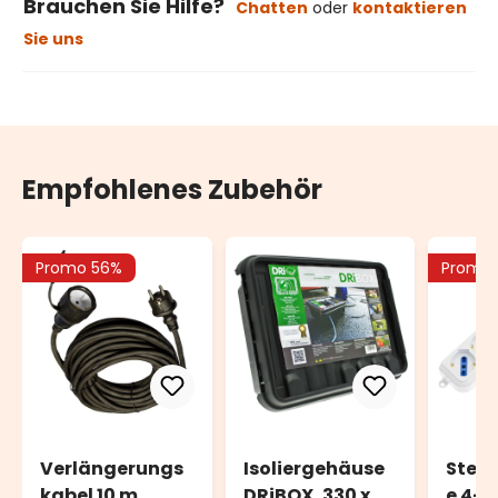
Brauchen Sie Hilfe?
Chatten
oder
kontaktieren
Sie uns
Empfohlenes Zubehör
Promo 56%
Promo
Verlängerungs
Isoliergehäuse
Steck
kabel 10 m,
DRiBOX, 330 x
e 4-f