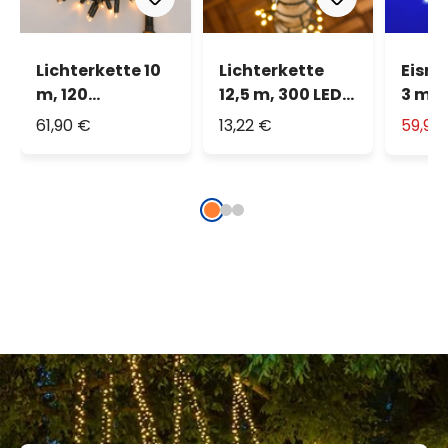
Lichterkette 10
Lichterkette
Eisre
m, 120
12,5 m, 300 LEDs
3 m x
warmweißes
warmweiß
228 
61,90 €
13,22 €
59,90
MaxiLEDs,
blau,
warmweißes
kaltw
Flashing,
weiße
grünes Kabel,
erwei
erweiterbar
IP67