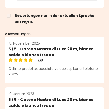
Bewertungen nur in der aktuellen Sprache
anzeigen.
2
Bewertungen
15. November 2025
5 / 5 - Catena Nastro di Luce 20 m, bianco
caldo e bianco freddo
5
/5
Durchschnittliche Bewertung von 5 von 5 Sternen
Ottimo prodotto, acquisto veloce , spiker al telefono
bravo
19. Januar 2023
5 / 5 - Catena Nastro di Luce 20 m, bianco
caldo e bianco freddo