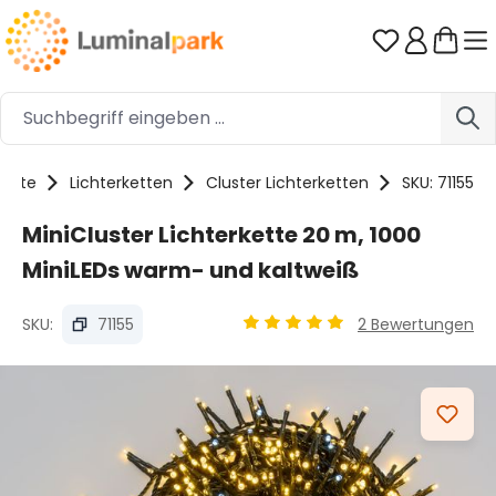
Zum Hauptinhalt springen
Du hast 0 
dukte
Lichterketten
Cluster Lichterketten
SKU: 71155
MiniCluster Lichterkette 20 m, 1000
MiniLEDs warm- und kaltweiß
SKU:
71155
2 Bewertungen
Durchschnittliche Bewertung 
Bildergalerie überspringen