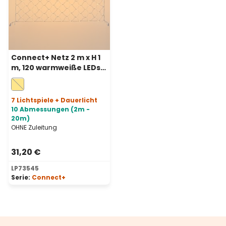
Connect+ Netz 2 m x H 1
m, 120 warmweiße LEDs,
grünes Kabel,
erweiterbar
7 Lichtspiele + Dauerlicht
10 Abmessungen (2m -
20m)
OHNE Zuleitung
31,20 €
LP73545
Serie:
Connect+