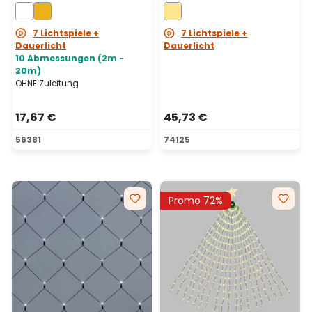
Kabel, erweiterbar
warmweiß
7 Lichtspiele +
7 Lichtspiele +
Dauerlicht
Dauerlicht
10 Abmessungen (2m -
20m)
OHNE Zuleitung
17,67 €
45,73 €
56381
74125
Promo 72%