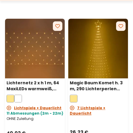
Lichternetz 2 x h 1 m, 64
Magic Baum Komet h. 3
MaxiLEDs warmweiß,
m, 290 Lichterperlen
transparentes Kabel,
warmweiß,
erweiterbar
transparentes Kabel
Lichtspiele + Dauerlicht
7 Lichtspiele +
11 Abmessungen (2m - 22m)
Dauerlicht
OHNE Zuleitung
26,23 €