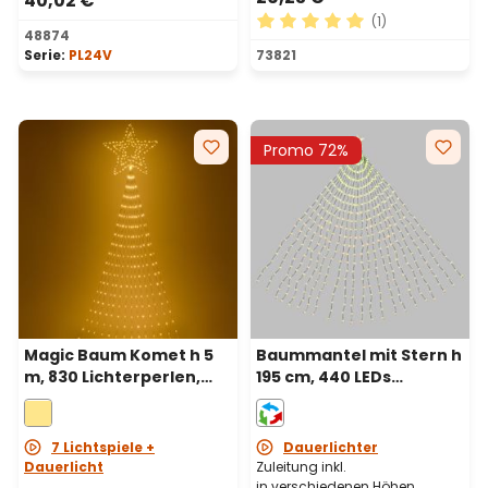
40,02 €
(1)
48874
Durchschnittliche Bewertu
Serie:
PL24V
73821
Promo 72%
Magic Baum Komet h 5
Baummantel mit Stern h
m, 830 Lichterperlen,
195 cm, 440 LEDs
warmweiß
Lichterperlen, RGB,
grünes Kabel
7 Lichtspiele +
Dauerlichter
Dauerlicht
Zuleitung inkl.
in verschiedenen Höhen