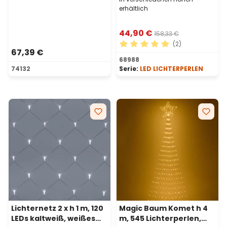
erhältlich
44,90 €
158,33 €
(2)
67,39 €
Durchschnittliche Bewertu
68988
74132
Serie:
LED LICHTERPERLEN
Lichternetz 2 x h 1 m, 120
Magic Baum Komet h 4
LEDs kaltweiß, weißes
m, 545 Lichterperlen,