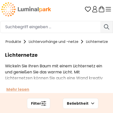
Zum Hauptinhalt springen
Du hast 0 
Produkte
Lichtervorhänge und -netze
Lichternetze
Lichternetze
Wickeln Sie Ihren Baum mit einem Lichternetz ein
und genießen Sie das warme Licht. Mit
Lichternetzen können Sie auch eine Wand kreativ
dekorieren oder die Sträucher im Garten
Mehr lesen
beleuchten. Unsere Produktpalette umfasst auch
erweiterbare LED-Lichternetze, die mithilfe
praktischer Steckverbinder miteinander verbunden
Filter
Beliebtheit
werden können.