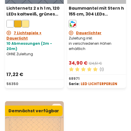
Lichternetz 2 x h 1 m, 120
Baummantel mit Stern h
LEDs kaltweiß, grünes
155 cm, 304 LEDs
Kabel, erweiterbar
Lichterperlen, RGB,
grünes Kabel
7 Lichtspiele +
Dauerlichter
Dauerlicht
Zuleitung inkl.
10 Abmessungen (2m -
in verschiedenen Höhen
20m)
erhältlich
OHNE Zuleitung
34,90 €
124,51 €
(1)
17,22 €
Durchschnittliche Bewertu
68971
56350
Serie:
LED LICHTERPERLEN
Demnächst verfügbar