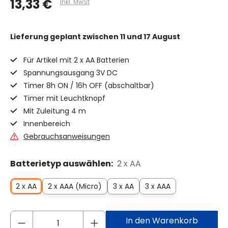
13,33 €
Inkl. MwSt
Lieferung geplant
zwischen 11 und 17 August
Für Artikel mit 2 x AA Batterien
Spannungsausgang 3V DC
Timer 8h ON / 16h OFF (abschaltbar)
Timer mit Leuchtknopf
Mit Zuleitung 4 m
Innenbereich
Gebrauchsanweisungen
Batterietyp auswählen:
2 x AA
2 x AA
2 x AAA (Micro)
3 x AA
3 x AAA
In den Warenkorb