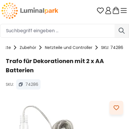
Zum Hauptinhalt springen
Du hast 0 
dukte
Zubehör
Netzteile und Controller
SKU: 74286
Trafo für Dekorationen mit 2 x AA
Batterien
SKU:
74286
Bildergalerie überspringen