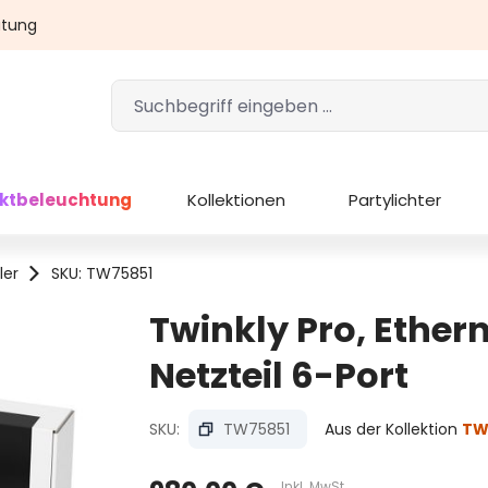
atung
ektbeleuchtung
Kollektionen
Partylichter
ler
SKU: TW75851
Twinkly Pro, Ether
Netzteil 6-Port
SKU:
TW75851
Aus der Kollektion
TW
Inkl. MwSt