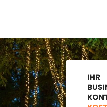
IHR
BUSI
KON