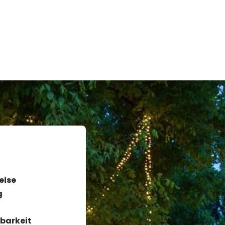
eise
g
barkeit