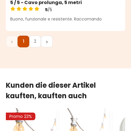
5 / 5 - Cavo prolunga, 5 metri
5
/5
Durchschnittliche Bewertung von 5 von 5 Sternen
Buono, funzionale e resistente. Raccomando
1
2
Seite
Seite
Kunden die dieser Artikel
kauften, kauften auch
Promo 23%