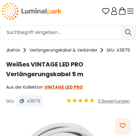
Zum Hauptinhalt springen
Du hast 0 
Zubehör
Verlängerungskabel & Verbinder
SKU: 43879
Weißes VINTAGE LED PRO
Verlängerungskabel 5 m
Aus der Kollektion
VINTAGE LED PRO
SKU:
43879
5 Bewertungen
Durchschnittliche Bewertung
Bildergalerie überspringen