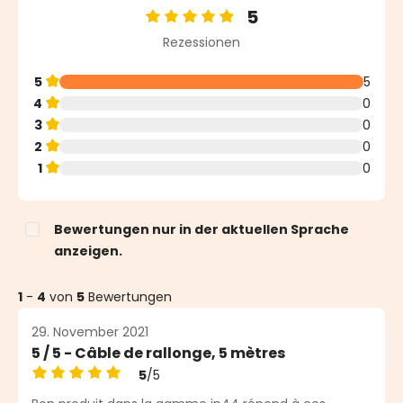
5
Durchschnittliche Bewertung von 5 von 5 Sternen
Rezessionen
5
5
4
0
3
0
2
0
1
0
Bewertungen nur in der aktuellen Sprache
anzeigen.
1
-
4
von
5
Bewertungen
29. November 2021
5 / 5 - Câble de rallonge, 5 mètres
5
/5
Durchschnittliche Bewertung von 5 von 5 Sternen