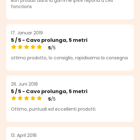
Bon produit dans la gamme ip44 répond à ces
fonctions
17. Januar 2019
5 / 5 - Cavo prolunga, 5 metri
5
/5
Durchschnittliche Bewertung von 5 von 5 Sternen
ottimo prodotto, lo consiglio, rapidissima la consegna
26. Juni 2018
5 / 5 - Cavo prolunga, 5 metri
5
/5
Durchschnittliche Bewertung von 5 von 5 Sternen
Ottimo, puntuali ed eccellenti prodotti.
13. April 2018