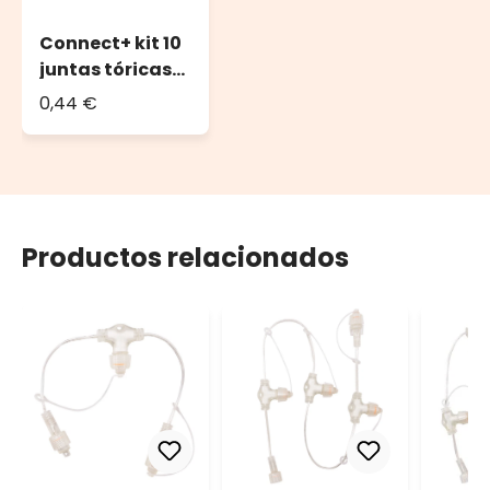
Connect+ kit 10
juntas tóricas
de caucho, O-
0,44 €
Ring, Ø 13 mm
Productos relacionados