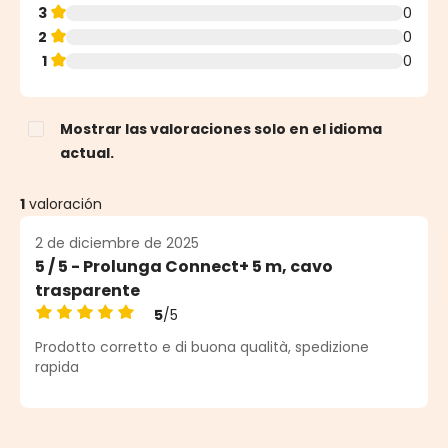
3
0
2
0
1
0
Mostrar las valoraciones solo en el idioma
actual.
1
valoración
2 de diciembre de 2025
5 / 5 - Prolunga Connect+ 5 m, cavo
trasparente
5
/5
Calificación promedio de 5 de 5 estrellas
Prodotto corretto e di buona qualità, spedizione
rapida