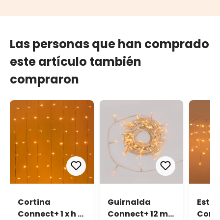
Las personas que han comprado
este artículo también
compraron
Cortina
Guirnalda
Estal
Connect+ 1 x h 1
Connect+ 12 m,
Conne