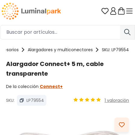
Saltar al contenido principal
Tienes 0 ar
ccesorios
Alargadores y multiconectores
SKU: LP79554
Alargador Connect+ 5 m, cable
transparente
De la colección
Connect+
SKU:
LP79554
1 valoración
Calificación promedio de 5
Omitir galería de imágenes