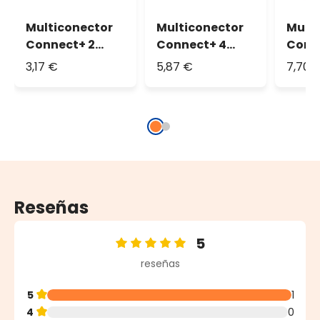
Multiconector
Mult
Multiconector
Connect+ 4
Conn
Connect+ 2
salidas, cable
salid
salidas, cable
5,87 €
7,70 
3,17 €
transparente
tran
transparente
Reseñas
5
Calificación promedio de 5 de 5 estrellas
reseñas
5
1
4
0