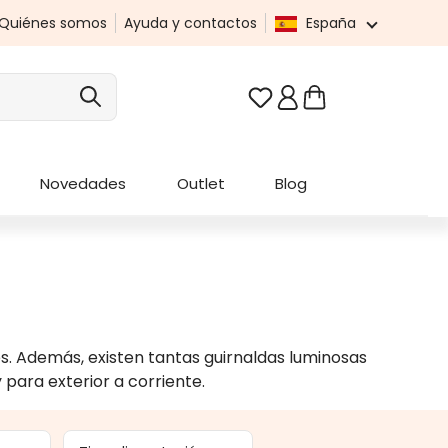
Quiénes somos
Ayuda y contactos
España
Tienes 0 artículos en t
Novedades
Outlet
Blog
res. Además, existen tantas guirnaldas luminosas
 para exterior a corriente.