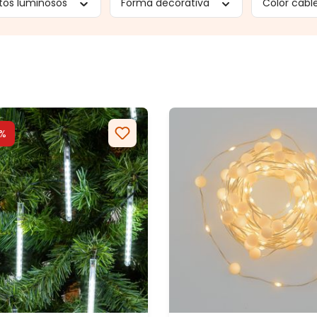
tos luminosos
Forma decorativa
Color cabl
%