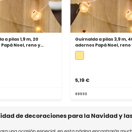
a a pilas 1,9 m, 20
Guirnalda a pilas 3,9 m, 4
Papá Noel, reno y
adornos Papá Noel, reno 
 microled blanco cálido
muñeco, microled blanco
5,19 €
69930
inidad de decoraciones para la Navidad y las
para una ocasión especial, en esta página encontrarás mucha