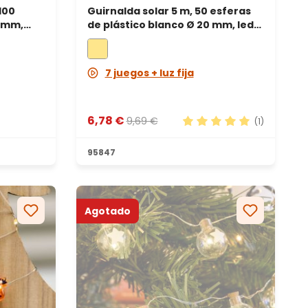
100
Guirnalda solar 5 m, 50 esferas
de plástico blanco Ø 20 mm, led
cable
blanco cálido, cable negro
7 juegos + luz fija
6,78 €
9,69 €
(1)
Calificación promedio d
95847
Agotado