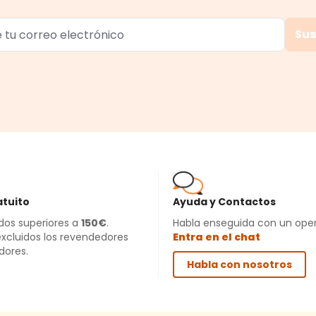
Sus
atuito
Ayuda y Contactos
dos superiores a
150€
.
Habla enseguida con un ope
xcluidos los revendedores
Entra en el chat
idores.
Habla con nosotros