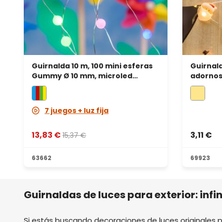
Guirnalda 10 m, 100 mini esferas
Guirnald
Gummy Ø 10 mm, microled
adornos 
multicolor, cable metal plata
muñeco,
7 juegos + luz fija
13,83 €
3,11 €
15,37 €
63662
69923
Guirnaldas de luces para exterior: inf
Si estás buscando decoraciones de luces originales 