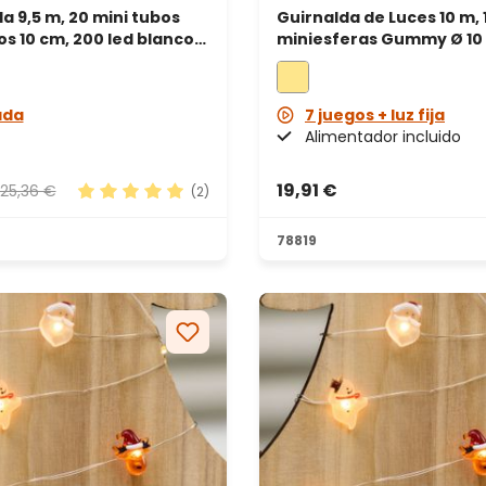
a 9,5 m, 20 mini tubos
Guirnalda de Luces 10 m, 
s 10 cm, 200 led blanco
miniesferas Gummy Ø 10 mm,
ble verde
microled blanco cálido, 
metal plateado
ada
7 juegos + luz fija
Alimentador incluido
19,91 €
25,36 €
(2)
Calificación promedio de 5 de 5 estrellas
78819