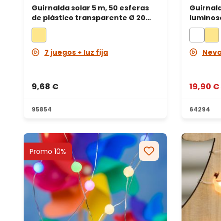
Guirnalda solar 5 m, 50 esferas
Guirnald
de plástico transparente Ø 20
luminoso
mm, led blanco cálido
frío, ca
7 juegos + luz fija
Nev
9,68 €
19,90 €
95854
64294
Promo 10%