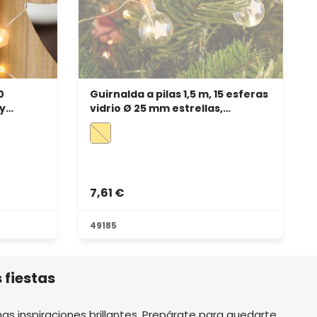
0
Guirnalda a pilas 1,5 m, 15 esferas
y
vidrio Ø 25 mm estrellas,
 cálido
microled blanco cálido
7,61 €
49185
 fiestas
s inspiraciones brillantes. Prepárate para quedarte