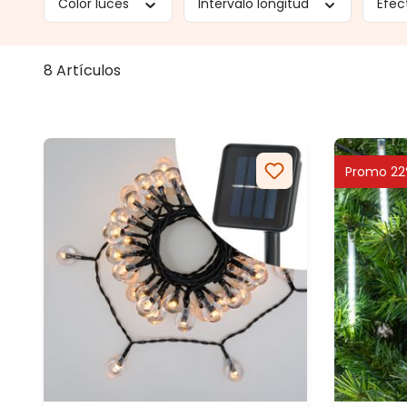
Color luces
Intervalo longitud
Efec
8 Artículos
Promo 22