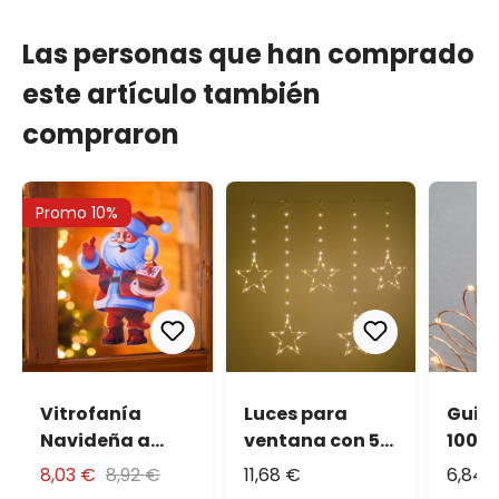
Las personas que han comprado
este artículo también
compraron
Promo 10%
Vitrofanía
Luces para
Guir
Navideña a
ventana con 5
100 M
pilas, Papá Noel
estrellas Ø 23
cálid
8,03 €
8,92 €
11,68 €
6,84 
con dulce, 25
cm, h 0,86 m, a