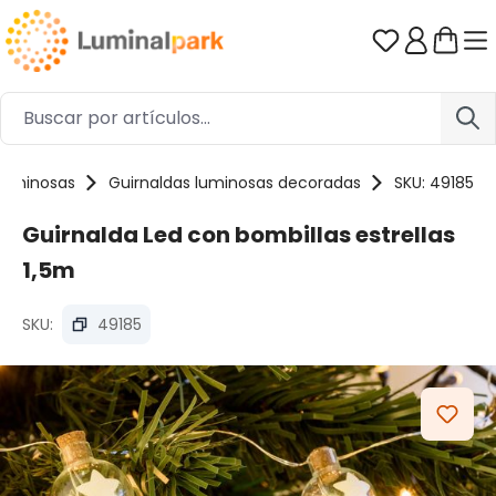
Saltar al contenido principal
Tienes 0 ar
 luminosas
Guirnaldas luminosas decoradas
SKU: 49185
Guirnalda Led con bombillas estrellas
1,5m
SKU:
49185
Omitir galería de imágenes