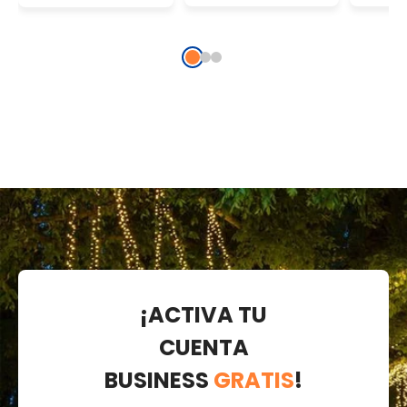
cm
pilas, 80
microled
blanco cálido
¡ACTIVA TU
CUENTA
BUSINESS
GRATIS
!