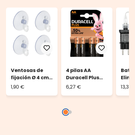
Ventosas de
4 pilas AA
Batt
fijación Ø 4 cm
Duracell Plus
Elimi
(set de 4)
Power
tran
1,90 €
6,27 €
13,33 
para
a pila
temp
8/16