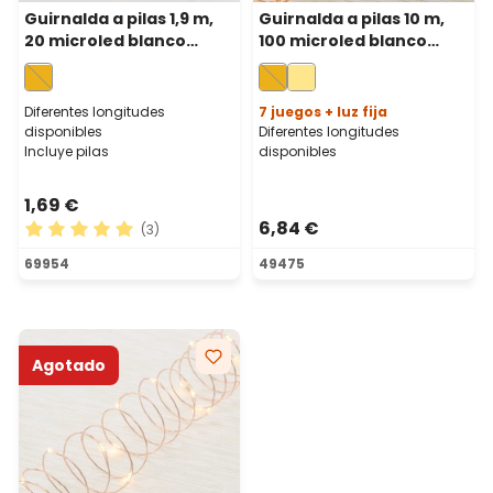
Guirnalda a pilas 1,9 m,
Guirnalda a pilas 10 m,
20 microled blanco
100 microled blanco
extra cálido, cable metal
extra cálido, cable metal
cobre, micro portapilas
cobre
Diferentes longitudes
7 juegos + luz fija
disponibles
Diferentes longitudes
Incluye pilas
disponibles
1,69 €
6,84 €
(3)
Calificación promedio de 5 de 5 estrellas
69954
49475
Agotado