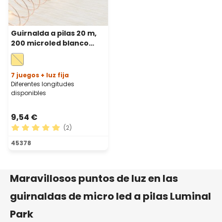
Guirnalda a pilas 20 m,
200 microled blanco
cálido, cable metal
cobre
7 juegos + luz fija
Diferentes longitudes
disponibles
9,54 €
(2)
Calificación promedio de 5 de 5 estrellas
45378
Maravillosos puntos de luz en las
guirnaldas de micro led a pilas Luminal
Park