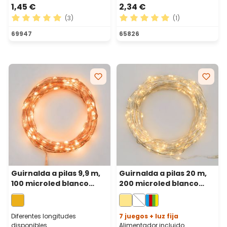
1,45 €
2,34 €
(3)
(1)
Calificación promedio de 5 de 5 estrellas
Calificación promedio de 5 
69947
65826
Guirnalda a pilas 9,9 m,
Guirnalda a pilas 20 m,
100 microled blanco
200 microled blanco
extra cálido, cable metal
cálido, cable metal plata
cobre
Diferentes longitudes
7 juegos + luz fija
disponibles
Alimentador incluido