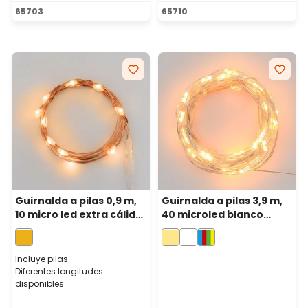
Calificación promedio de 5 de 5 estrellas
65703
65710
Guirnalda a pilas 0,9 m,
Guirnalda a pilas 3,9 m,
10 micro led extra cálido,
40 microled blanco
cable metal cobre,
cálido, cable metal plata
micro portapilas
Incluye pilas
Diferentes longitudes
disponibles