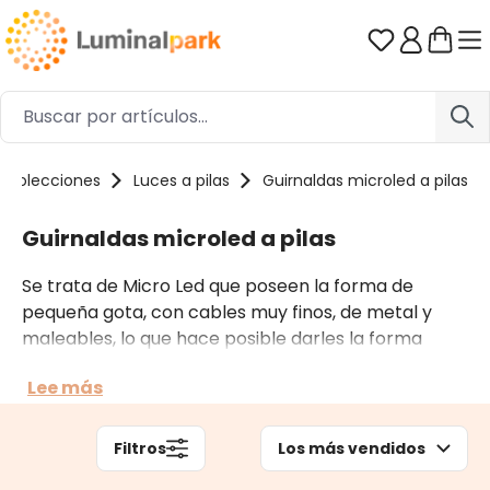
Saltar al contenido principal
Tienes 0 ar
Colecciones
Luces a pilas
Guirnaldas microled a pilas
Guirnaldas microled a pilas
Se trata de Micro Led que poseen la forma de
pequeña gota, con cables muy finos, de metal y
maleables, lo que hace posible darles la forma
deseada. Funcionan con pilas, algunas llevan un mini
Lee más
portapilas con el velcro adhesivo, muy fáciles de
manipular y ocultar durante el montaje de las
creaciones.
Filtros
Los más vendidos