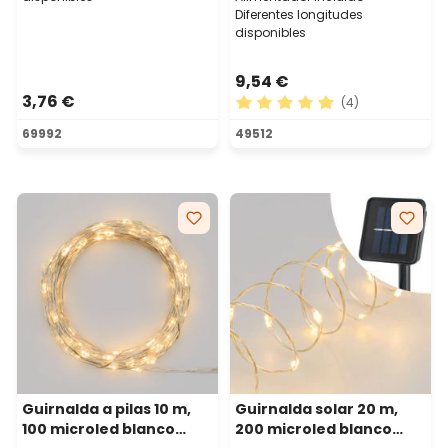
Diferentes longitudes
disponibles
9,54 €
3,76 €
(4)
Calificación promedio de 5 
69992
49512
Guirnalda a pilas 10 m,
Guirnalda solar 20 m,
100 microled blanco
200 microled blanco