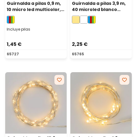
Guirnalda a pilas 0,9 m,
Guirnalda a pilas 3,9 m,
10 micro led multicolor,
40 microled blanco
cable metal plata, micro
cálido, cable metal
portapilas
plata, micro portapilas
Incluye pilas
1,45 €
2,25 €
65727
65765