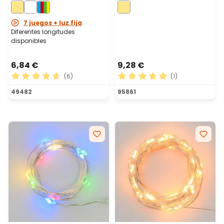
cálido, cable metal plata
cálido, cable metal plata
7 juegos + luz fija
Diferentes longitudes
disponibles
6,84 €
9,28 €
(6)
(1)
Calificación promedio de 4.83 de 5 estrellas
Calificación promedio de 5 
49482
95861