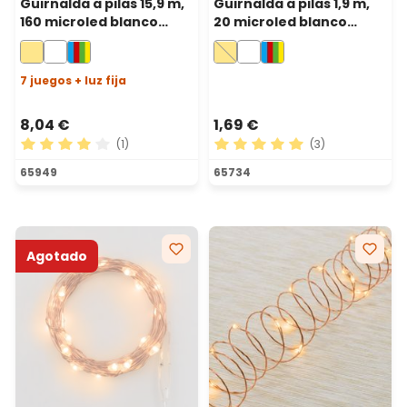
Guirnalda a pilas 15,9 m,
Guirnalda a pilas 1,9 m,
160 microled blanco
20 microled blanco
cálido, cable metal
cálido, cable metal
plata, uso exterior
plata, micro portapilas
7 juegos + luz fija
8,04 €
1,69 €
(1)
(3)
Calificación promedio de 4 de 5 estrellas
Calificación promedio de 5 
65949
65734
Agotado