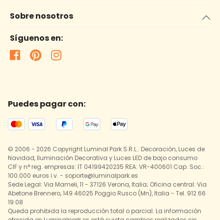
Sobre nosotros
Síguenos en:
Puedes pagar con:
© 2006 - 2026 Copyright Luminal Park S.R.L.: Decoración, Luces de
Navidad, Iluminación Decorativa y Luces LED de bajo consumo
CIF y n° reg. empresas: IT 04199420235 REA: VR-400601 Cap. Soc.:
100.000 euros i.v. - soporte@luminalpark.es
Sede Legal: Via Mameli, 11 - 37126 Verona, Italia; Oficina central: Via
Abetone Brennero, 149 46025 Poggio Rusco (Mn), Italia - Tel. 912 66
19 08
Queda prohibida la reproducción total o parcial. La información
ofrecida en Luminalpark.es está sujeta cambios realizados sin