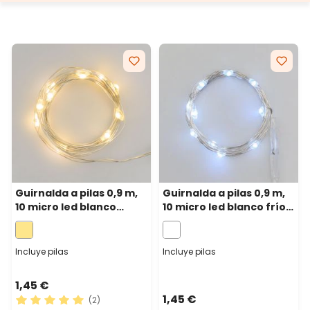
Guirnalda a pilas 0,9 m,
Guirnalda a pilas 0,9 m,
10 micro led blanco
10 micro led blanco frío,
cálido, cable metal
cable metal plata, micro
plata, micro portapilas
portapilas
Incluye pilas
Incluye pilas
1,45 €
1,45 €
(2)