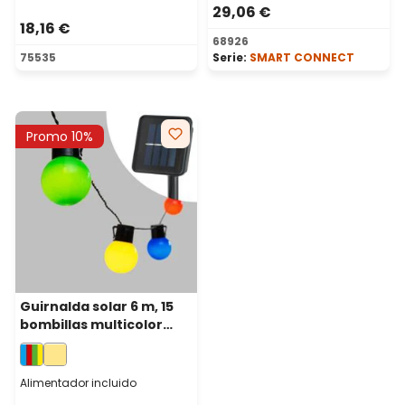
29,06 €
18,16 €
68926
75535
Serie:
SMART CONNECT
Promo 10%
Guirnalda solar 6 m, 15
bombillas multicolor
globo Ø 50 mm, led
blanco cálido, cable
negro
Alimentador incluido