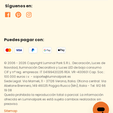
Síguenos en:
Puedes pagar con:
© 2006 - 2026 Copyright Luminal Park S.R.L.: Decoración, Luces de
Navidad, Iluminación Decorativa y Luces LED de bajo consumo
CIF y n° reg. empresas: IT 04199420235 REA: VR-400601 Cap. Soc.:
100.000 euros i.v. - soporte@luminalpark.es
Sede Legal: Via Mameli, 11 - 37126 Verona, Italia; Oficina central: Via
Abetone Brennero, 149 46025 Poggio Rusco (Mn), Italia - Tel. 912 66
19 08
Queda prohibida la reproducción total o parcial. La información
ofrecida en Luminalpark.es está sujeta cambios realizados sin
preaviso.
Sitemap