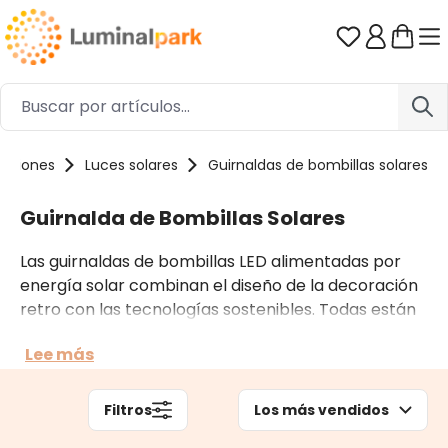
Saltar al contenido principal
Tienes 0 ar
cciones
Luces solares
Guirnaldas de bombillas solares
Guirnalda de Bombillas Solares
Las guirnaldas de bombillas LED alimentadas por
energía solar combinan el diseño de la decoración
retro con las tecnologías sostenibles. Todas están
equipadas con paneles solares que permiten
Lee más
almacenar energía durante el día para iluminar las
veladas al aire libre sin necesidad de conexiones
eléctricas.
Filtros
Los más vendidos
Se prestan para múltiples usos, por ejemplo para