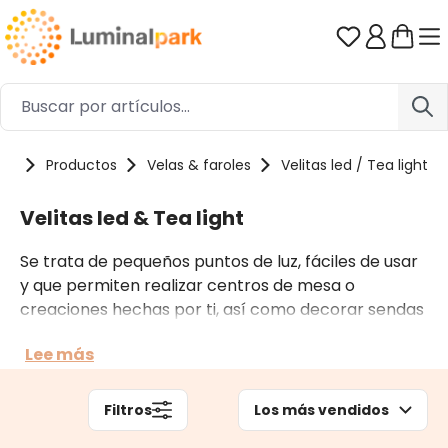
Saltar al contenido principal
Tienes 0 ar
me
Productos
Velas & faroles
Velitas led / Tea light
Velitas led & Tea light
Se trata de pequeños puntos de luz, fáciles de usar
y que permiten realizar centros de mesa o
creaciones hechas por ti, así como decorar sendas
o muros. Las lucecitas a pilas ni se calientan ni se
Lee más
queman y se apagan cuando tú lo decides. Las
encontratrás también flotantes y sumergibles, con
luces de varios colores que pueden estar tocando
Filtros
Los más vendidos
el agua.