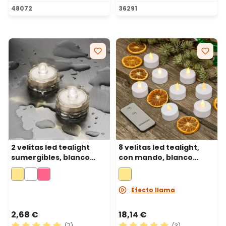
Calificación promedio de 5 de 5 estrellas
Calificación promedio de 4.
48072
36291
2 velitas led tealight
8 velitas led tealight,
sumergibles, blanco
con mando, blanco
cálido
cálido
Efecto llama
2,68 €
18,14 €
(7)
(3)