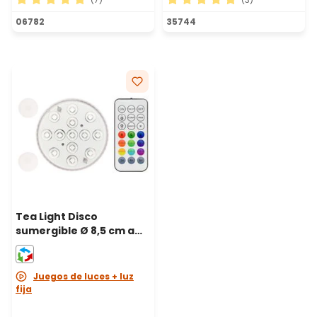
Calificación promedio de 5 de 5 estrellas
Calificación promedio de 5 
06782
35744
Tea Light Disco
sumergible Ø 8,5 cm a
pilas, 13 led ultra
luminosos RGB
cambiacolor
Juegos de luces + luz
fija