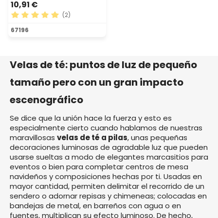
10,91 €
(2)
Calificación promedio de 5 de 5 estrellas
67196
Velas de té: puntos de luz de pequeño
tamaño pero con un gran impacto
escenográfico
Se dice que la unión hace la fuerza y esto es
especialmente cierto cuando hablamos de nuestras
maravillosas
velas de té a pilas
, unas pequeñas
decoraciones luminosas de agradable luz que pueden
usarse sueltas a modo de elegantes marcasitios para
eventos o bien para completar centros de mesa
navideños y composiciones hechas por ti. Usadas en
mayor cantidad, permiten delimitar el recorrido de un
sendero o adornar repisas y chimeneas; colocadas en
bandejas de metal, en barreños con agua o en
fuentes, multiplican su efecto luminoso. De hecho,