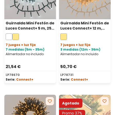
Guirnalda Mini Festón de
Guirnalda Mini Festón de
Luces Connect+ 5 m, 250
Luces Connect+ 12 m,
led blanco frío, cable
600 led blanco cálido,
verde, prolongable
cable transparente,
prolongable
7 juegos + luz fija
7 juegos + luz fija
7 medidas (5m - 35m)
3 medidas (12m - 36m)
Alimentador no incluido
Alimentador no incluido
21,54 €
50,70 €
LP78670
LP78731
Serie:
Connect+
Serie:
Connect+
Agotado
Promo 37%