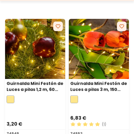
Guirnalda Mini Festón de
Guirnalda Mini Festón de
Luces a pilas 1,2 m, 60
Luces a pilas 3 m, 150
microled blanco cálido,
microled blanco cálido,
cable metal plata
cable metal plata
6,83 €
3,20 €
(1)
Calificación promedio de 5 
74545
74552