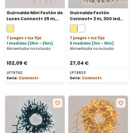
Guirnalda Mini Festón de
Guirnalda Festón
Luces Connect+ 25 m,
Connect+ 3 m, 300 led
1250 led blanco cálido,
blanco cálido, cable
cable transparente,
verde, prolongable
prolongable
7 juegos + luz fija
7 juegos + luz fija
1 medidas (25m - 25m)
5 medidas (3m - 15m)
Alimentador no incluido
Alimentador no incluido
102,09 €
27,04 €
LP78762
LP78823
Serie:
Connect+
Serie:
Connect+