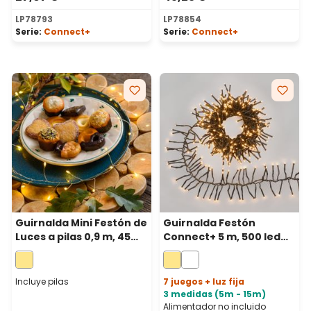
LP78793
LP78854
Serie:
Connect+
Serie:
Connect+
Guirnalda Mini Festón de
Guirnalda Festón
Luces a pilas 0,9 m, 45
Connect+ 5 m, 500 led
microled blanco cálido,
blanco cálido, cable
cable metal plata
verde, prolongable
Incluye pilas
7 juegos + luz fija
3 medidas (5m - 15m)
Alimentador no incluido