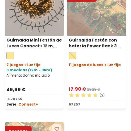
Guirnalda Mini Festón de
Guirnalda Festón con
Luces Connect+ 12 m,
batería Power Bank 3 m,
600 led blanco cálido,
300 microled blanco
cable verde,
cálido, cable metal plata
prolongable
7 juegos + luz fija
11 juegos de luces + luz fija
3 medidas (12m - 36m)
Alimentador no incluido
17,90 €
49,69 €
28,28 €
(2)
LP78755
Calificación promedio de 5 
Serie:
Connect+
67257