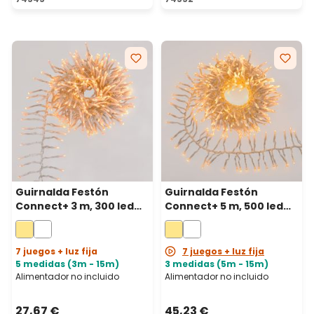
Guirnalda Festón
Guirnalda Festón
Connect+ 3 m, 300 led
Connect+ 5 m, 500 led
blanco cálido, cable
blanco cálido, cable
transparente,
transparente,
prolongable
prolongable
7 juegos + luz fija
7 juegos + luz fija
5 medidas (3m - 15m)
3 medidas (5m - 15m)
Alimentador no incluido
Alimentador no incluido
27,67 €
45,23 €