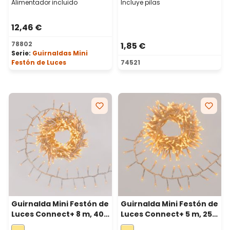
verde
Alimentador incluido
Incluye pilas
12,46 €
78802
1,85 €
Serie:
Guirnaldas Mini
Festón de Luces
74521
Guirnalda Mini Festón de
Guirnalda Mini Festón de
Luces Connect+ 8 m, 400
Luces Connect+ 5 m, 250
led blanco cálido, cable
led blanco cálido, cable