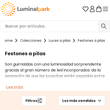
Saltar al contenido principal
Tienes 0 ar
Home
Colecciones
Luces a pilas
Festones a pilas
Festones a pilas
Son guirnaldas con una luminosidad sorprendente
gracias al gran número de led incorporados: da la
sensación de que las lucecitas estén pegadas entre
sí debido a su proximidad y número. Además, los led
Lee más
están orientados en todas las direcciones, dando
lugar a un efecto festón decorativo y llamativo.
Unas funcionan con pilas, otras con corriente.
Filtros
Los más vendidos