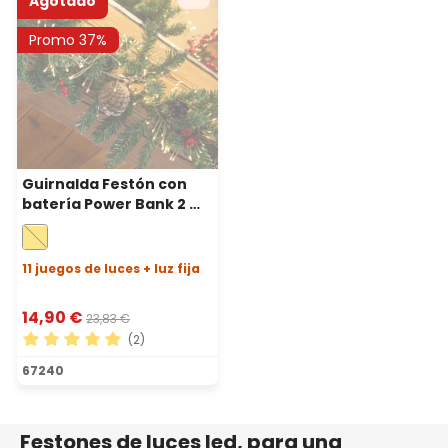
Agotado
Promo 37%
Guirnalda Festón con
batería Power Bank 2 m,
200 microled blanco
cálido, cable metal plata
11 juegos de luces + luz fija
14,90 €
23,83 €
(2)
Calificación promedio de 5 de 5 estrellas
67240
Festones de luces led, para una