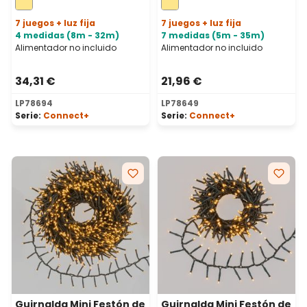
transparente,
transparente,
prolongable
prolongable
7 juegos + luz fija
7 juegos + luz fija
4 medidas (8m - 32m)
7 medidas (5m - 35m)
Alimentador no incluido
Alimentador no incluido
34,31 €
21,96 €
LP78694
LP78649
Serie:
Connect+
Serie:
Connect+
Guirnalda Mini Festón de
Guirnalda Mini Festón de