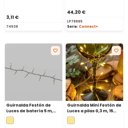
44,20 €
3,11 €
LP78885
74538
Serie:
Connect+
Guirnalda Festón de
Guirnalda Mini Festón de
Luces de batería 5 m,
Luces a pilas 0,3 m, 15
250 microled blanco
microled blanco cálido,
cálido, cable metal
cable metal plata