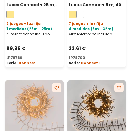
Luces Connect+ 25 m,
Luces Connect+ 8 m, 400
1250 led blanco cálido,
led blanco cálido, cable
cable verde,
verde, prolongable
prolongable
7 juegos + luz fija
7 juegos + luz fija
1 medidas (25m - 25m)
4 medidas (8m - 32m)
Alimentador no incluido
Alimentador no incluido
99,99 €
33,61 €
LP78786
LP78700
Serie:
Connect+
Serie:
Connect+