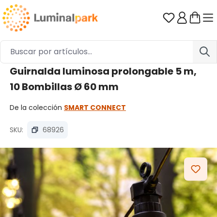
Saltar al contenido principal
Tienes 0 ar
Guirnalda luminosa prolongable 5 m,
10 Bombillas Ø 60 mm
De la colección
SMART CONNECT
SKU:
68926
Omitir galería de imágenes