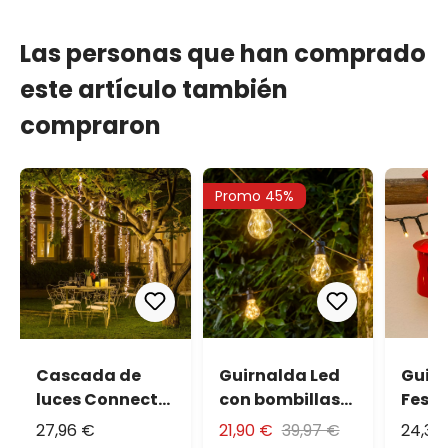
Las personas que han comprado
este artículo también
compraron
Promo 45%
Cascada de
Guirnalda Led
Guirn
luces Connect+
con bombillas
Festó
3 festones, 300
10,5m
20,5 
27,96 €
21,90 €
39,97 €
24,30
led blanco
blanc