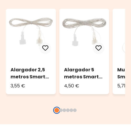
Alargador 2,5
Alargador 5
Mult
metros Smart
metros Smart
Smar
Connect
Connect
2 sal
3,55 €
4,50 €
5,71 €