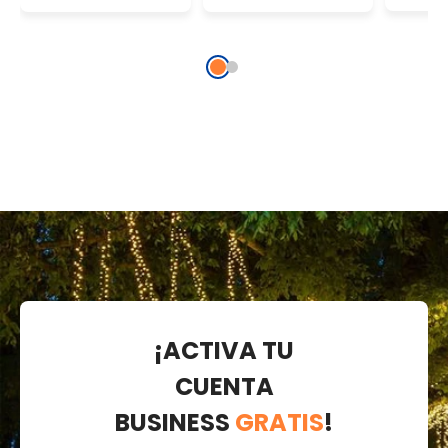
cálido, cable
cable
verde,
prolongable
¡ACTIVA TU
CUENTA
BUSINESS
GRATIS
!