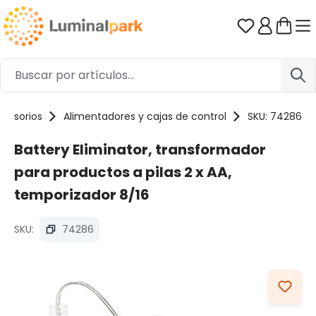
Saltar al contenido principal
Tienes 0 ar
cesorios
Alimentadores y cajas de control
SKU: 74286
Battery Eliminator, transformador
para productos a pilas 2 x AA,
temporizador 8/16
SKU:
74286
Omitir galería de imágenes