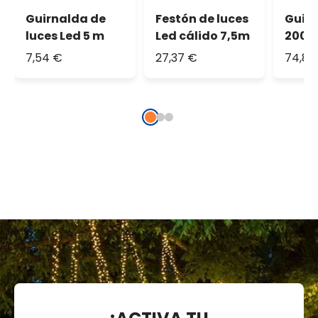
Guirnalda de
Festón de luces
Guirn
luces Led 5 m
Led cálido 7,5m
200 
blanc
7,54 €
27,37 €
74,81
cable
prolo
IP67