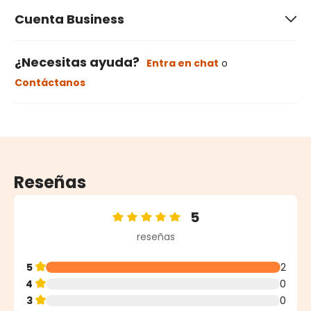
Cuenta Business
¿Necesitas ayuda?
Entra en chat
o
Contáctanos
Reseñas
5
Calificación promedio de 5 de 5 estrellas
reseñas
5
2
4
0
3
0