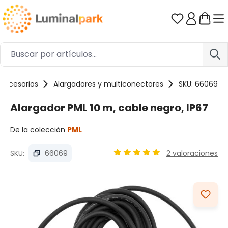
Saltar al contenido principal
Tienes 0 ar
Accesorios
Alargadores y multiconectores
SKU: 66069
Alargador PML 10 m, cable negro, IP67
De la colección
PML
SKU:
66069
2 valoraciones
Calificación promedio de 4.92
Omitir galería de imágenes