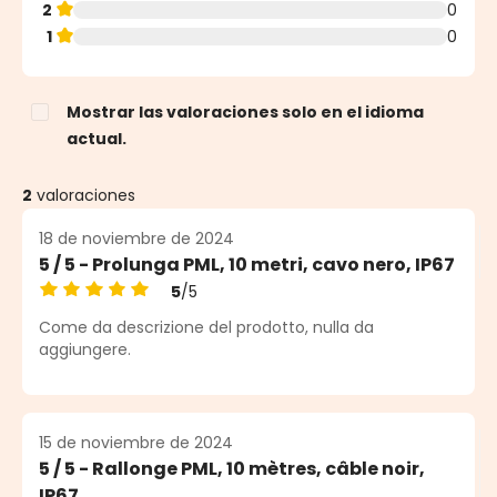
2
0
1
0
Mostrar las valoraciones solo en el idioma
actual.
2
valoraciones
18 de noviembre de 2024
5 / 5 - Prolunga PML, 10 metri, cavo nero, IP67
5
/5
Calificación promedio de 5 de 5 estrellas
Come da descrizione del prodotto, nulla da
aggiungere.
15 de noviembre de 2024
5 / 5 - Rallonge PML, 10 mètres, câble noir,
IP67