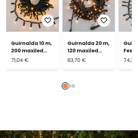
Guirnalda 10 m,
Guirnalda 20 m,
Guir
200 maxiled
120 maxiled
Festó
blanco cálido,
blanco cálido,
maxi
71,04 €
63,70 €
74,32
cable verde,
cable verde,
cálid
prolongable,
prolongable,
verde
IP67
IP67
prolo
IP67