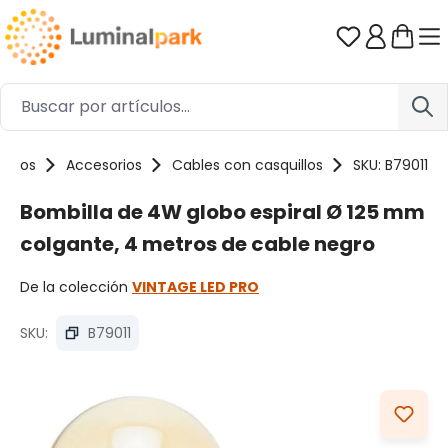
Saltar al contenido principal
Tienes 0 ar
uctos
Accesorios
Cables con casquillos
SKU: B79011
Bombilla de 4W globo espiral Ø 125 mm
colgante, 4 metros de cable negro
De la colección
VINTAGE LED PRO
SKU:
B79011
Omitir galería de imágenes