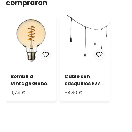
compraron
Bombilla
Cable con
Vintage Globo,
casquillos E27
filamento Led
colgantes
9,74 €
64,30 €
espiral, 4 W
Vintage Led Pro