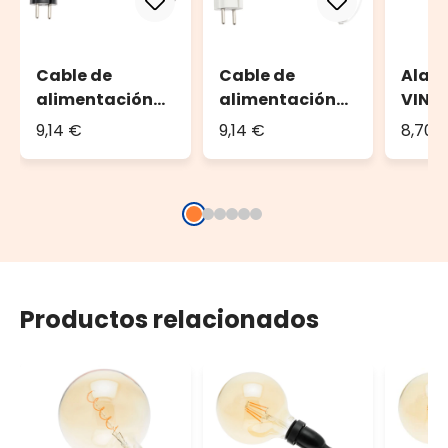
Cable de
Cable de
Alar
alimentación
alimentación
VINT
VINTAGE LED
con enchufe 1,5
PRO, 
9,14 €
9,14 €
8,70 
PRO, 1,5 m,
metros
negr
cable negro
Productos relacionados