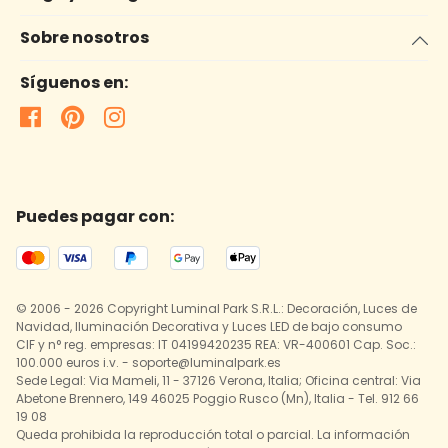
Sobre nosotros
Síguenos en:
Puedes pagar con:
© 2006 - 2026 Copyright Luminal Park S.R.L.: Decoración, Luces de
Navidad, Iluminación Decorativa y Luces LED de bajo consumo
CIF y n° reg. empresas: IT 04199420235 REA: VR-400601 Cap. Soc.:
100.000 euros i.v. - soporte@luminalpark.es
Sede Legal: Via Mameli, 11 - 37126 Verona, Italia; Oficina central: Via
Abetone Brennero, 149 46025 Poggio Rusco (Mn), Italia - Tel. 912 66
19 08
Queda prohibida la reproducción total o parcial. La información