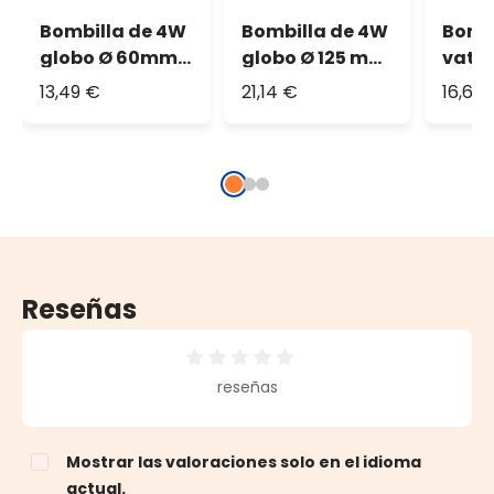
Bombilla de 4W
Bombilla de 4W
Bombi
globo Ø 60mm
globo Ø 125 mm
vatio
colgante, 2
colgante, 3
95 m
13,49 €
21,14 €
16,64
metros de cable
metros de cable
regul
negro
negro
colga
cable
Reseñas
Calificación promedio de 0 de 5 estrellas
reseñas
Mostrar las valoraciones solo en el idioma
actual.