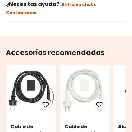
¿Necesitas ayuda?
Entra en chat
o
Contáctanos
Accesorios recomendados
Cable de
Cable de
Alar