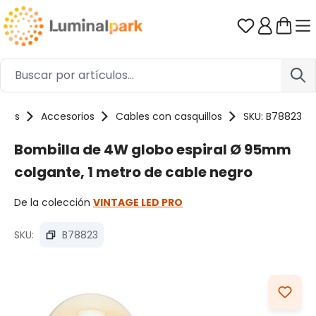
Saltar al contenido principal
Tienes 0 ar
ctos
Accesorios
Cables con casquillos
SKU: B78823
Bombilla de 4W globo espiral Ø 95mm
colgante, 1 metro de cable negro
De la colección
VINTAGE LED PRO
SKU:
B78823
Omitir galería de imágenes