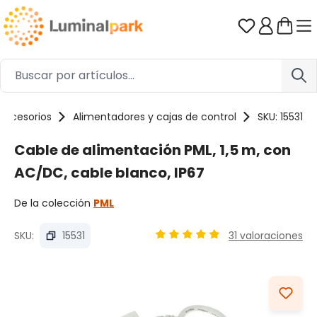
Saltar al contenido principal
Tienes 0 ar
Accesorios
Alimentadores y cajas de control
SKU: 15531
Cable de alimentación PML, 1,5 m, con
AC/DC, cable blanco, IP67
De la colección
PML
SKU:
15531
31 valoraciones
Calificación promedio de 4.91
Omitir galería de imágenes