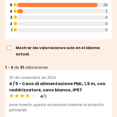
5
29
4
2
3
0
2
0
1
0
Mostrar las valoraciones solo en el idioma
actual.
1
-
4
de
31
valoraciones
30 de noviembre de 2024
4 / 5 - Cavo di alimentazione PML, 1,5 m, con
raddrizzatore, cavo bianco, IP67
4
/5
Calificación promedio de 4 de 5 estrellas
Avrei inserito questo accessorio insieme al prodotto
principale