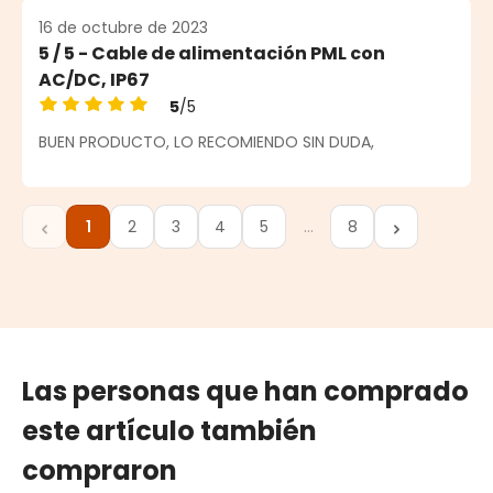
16 de octubre de 2023
5 / 5 - Cable de alimentación PML con
AC/DC, IP67
5
/5
Calificación promedio de 5 de 5 estrellas
BUEN PRODUCTO, LO RECOMIENDO SIN DUDA,
1
2
3
4
5
…
8
Página
Página
Página
Página
Página
Página
Las personas que han comprado
este artículo también
compraron