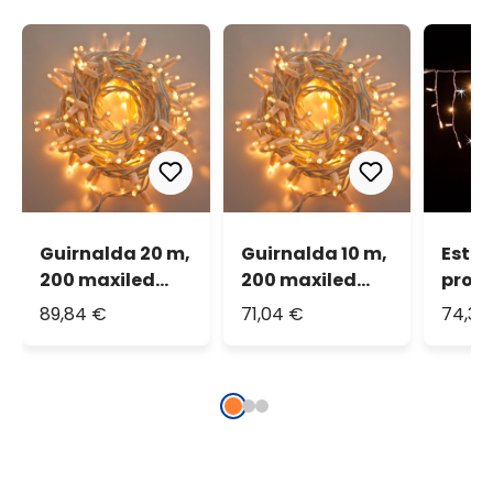
Guirnalda 20 m,
Guirnalda 10 m,
Estal
200 maxiled
200 maxiled
profe
blanco cálido,
blanco cálido,
0,5 m,
89,84 €
71,04 €
74,32
cable blanco,
cable blanco,
maxi
prolongable,
prolongable,
cálid
IP67
IP67
deste
blanc
cable
IP67