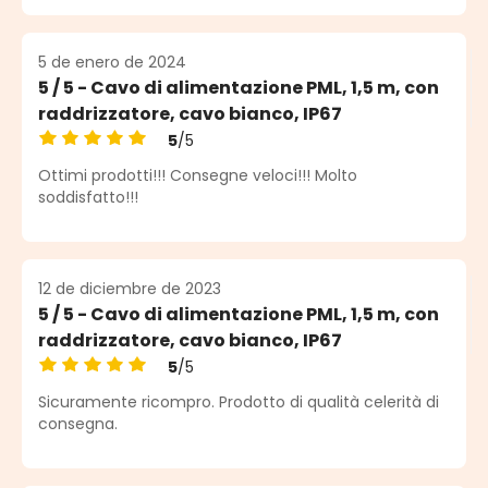
5 de enero de 2024
5 / 5 - Cavo di alimentazione PML, 1,5 m, con
raddrizzatore, cavo bianco, IP67
5
/5
Calificación promedio de 5 de 5 estrellas
Ottimi prodotti!!! Consegne veloci!!! Molto
soddisfatto!!!
12 de diciembre de 2023
5 / 5 - Cavo di alimentazione PML, 1,5 m, con
raddrizzatore, cavo bianco, IP67
5
/5
Calificación promedio de 5 de 5 estrellas
Sicuramente ricompro. Prodotto di qualità celerità di
consegna.