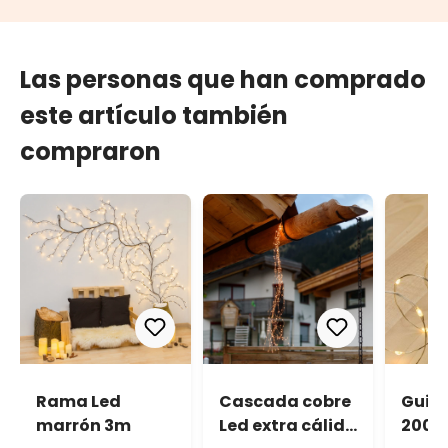
Las personas que han comprado
este artículo también
compraron
Rama Led
Cascada cobre
Guir
marrón 3m
Led extra cálido
200 M