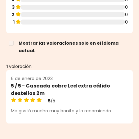
3
0
2
0
1
0
Mostrar las valoraciones solo en el idioma
actual.
1
valoración
6 de enero de 2023
5 / 5 - Cascada cobre Led extra cálido
destellos 2m
5
/5
Calificación promedio de 5 de 5 estrellas
Me gustó mucho muy bonito y lo recomiendo