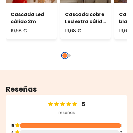
Cascada Led
Cascada cobre
Casc
cálido 2m
Led extra cálido
blan
2m
19,68 €
19,68 €
19,68
Reseñas
5
Calificación promedio de 5 de 5 estrellas
reseñas
5
1
4
0