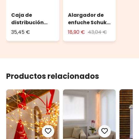
Caja de
Alargador de
distribución
enfuche Schuko
DRiBOX
10 m
35,45 €
18,90 €
43,04 €
Productos relacionados