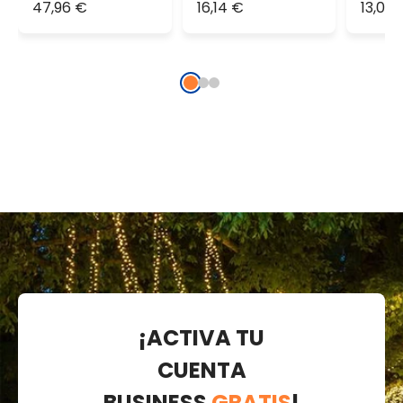
destellos 1m
cálid
47,96 €
16,14 €
13,07
¡ACTIVA TU
CUENTA
BUSINESS
GRATIS
!