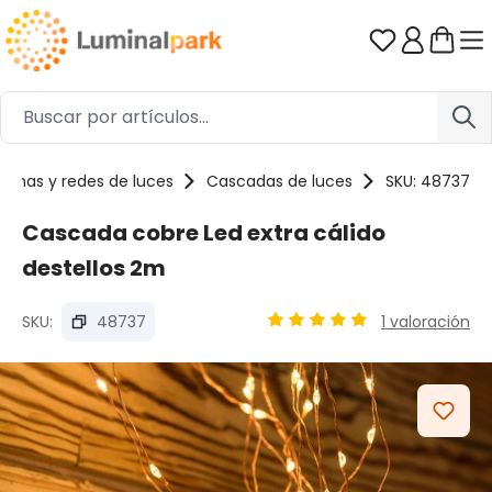
Saltar al contenido principal
Tienes 0 ar
rtinas y redes de luces
Cascadas de luces
SKU: 48737
Cascada cobre Led extra cálido
destellos 2m
SKU:
48737
1 valoración
Calificación promedio de 4
Omitir galería de imágenes