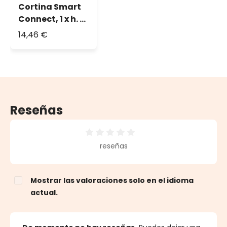
Cortina Smart
Connect, 1 x h. 2
m, 120 Led
14,46 €
blanco frío
Reseñas
Calificación promedio de 0 de 5 estrellas
reseñas
Mostrar las valoraciones solo en el idioma
actual.