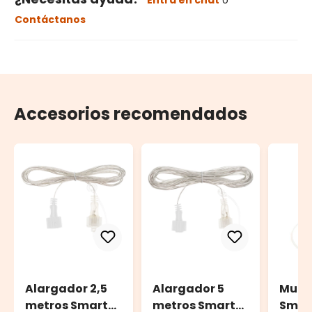
Entra en chat
o
Contáctanos
Accesorios recomendados
Alargador 2,5
Alargador 5
Mult
metros Smart
metros Smart
Smar