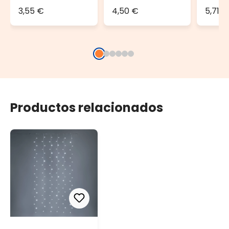
Connect
Connect
2 sal
3,55 €
4,50 €
5,71 €
Productos relacionados