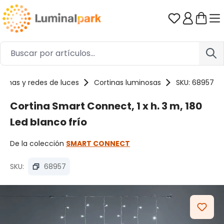
Saltar al contenido principal
Tienes 0 ar
rtinas y redes de luces
Cortinas luminosas
SKU: 68957
Cortina Smart Connect, 1 x h. 3 m, 180
Led blanco frío
De la colección
SMART CONNECT
SKU:
68957
Omitir galería de imágenes