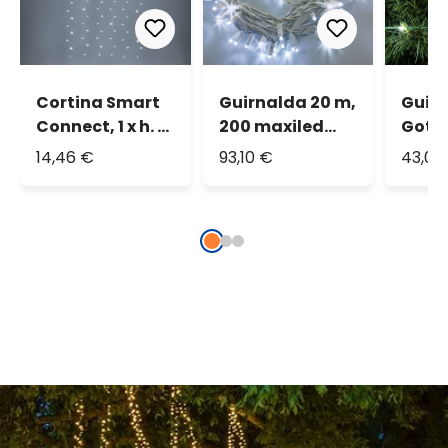
Cortina Smart
Guirnalda 20 m,
Guir
Connect, 1 x h. 2
200 maxiled
Gotas
m, 120 Led
blanco frío,
75 m,
14,46 €
93,10 €
43,04
blanco frío
cable blanco,
ultra
prolongable,
blanc
IP67