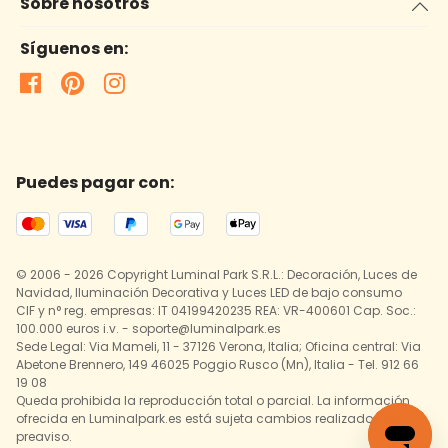
Sobre nosotros
Síguenos en:
Puedes pagar con:
© 2006 - 2026 Copyright Luminal Park S.R.L.: Decoración, Luces de
Navidad, Iluminación Decorativa y Luces LED de bajo consumo
CIF y n° reg. empresas: IT 04199420235 REA: VR-400601 Cap. Soc.:
100.000 euros i.v. - soporte@luminalpark.es
Sede Legal: Via Mameli, 11 - 37126 Verona, Italia; Oficina central: Via
Abetone Brennero, 149 46025 Poggio Rusco (Mn), Italia - Tel. 912 66
19 08
Queda prohibida la reproducción total o parcial. La información
ofrecida en Luminalpark.es está sujeta cambios realizados sin
preaviso.