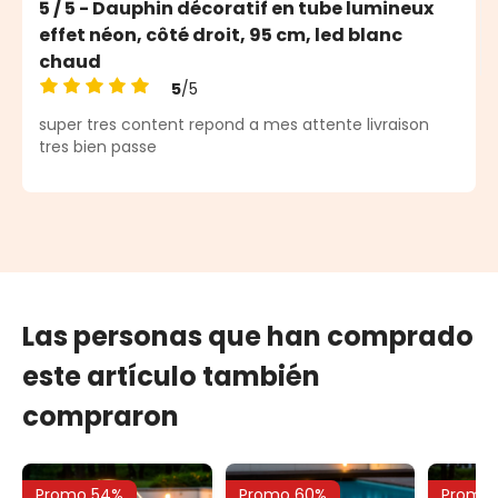
5 / 5 - Dauphin décoratif en tube lumineux
effet néon, côté droit, 95 cm, led blanc
chaud
5
/5
Calificación promedio de 5 de 5 estrellas
super tres content repond a mes attente livraison
tres bien passe
Las personas que han comprado
este artículo también
compraron
Promo 54%
Promo 60%
Promo