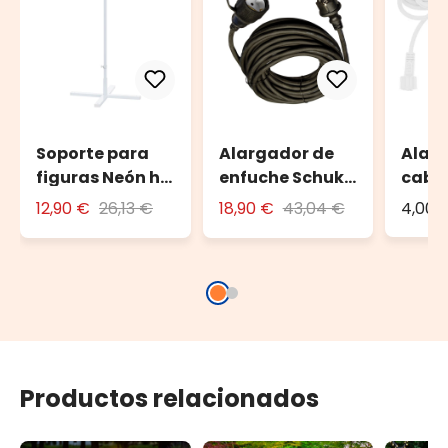
Soporte para
Alargador de
Alar
figuras Neón h.
enfuche Schuko
cable
180cm
10 m
Led P
12,90 €
26,13 €
18,90 €
43,04 €
4,00 
Productos relacionados