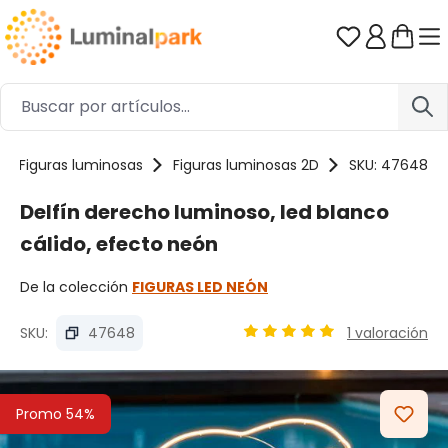
Saltar al contenido principal
Tienes 0 ar
Figuras luminosas
Figuras luminosas 2D
SKU: 47648
Delfín derecho luminoso, led blanco
cálido, efecto neón
De la colección
FIGURAS LED NEÓN
SKU:
47648
1 valoración
Calificación promedio de 5
Omitir galería de imágenes
Promo 54%