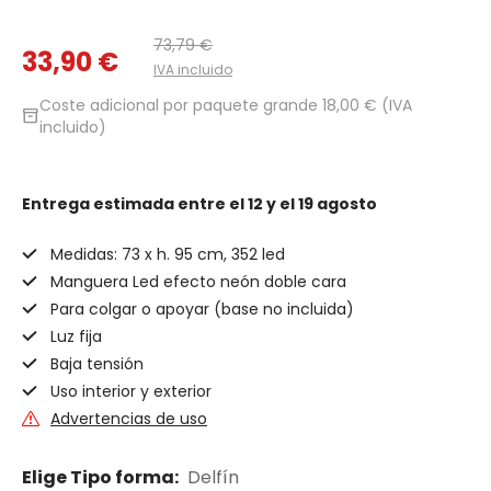
73,79 €
33,90 €
IVA incluido
Coste adicional por paquete grande 18,00 € (IVA
inventory_2
incluido)
Entrega estimada
entre el 12 y el 19 agosto
Medidas: 73 x h. 95 cm, 352 led
Manguera Led efecto neón doble cara
Para colgar o apoyar (base no incluida)
Luz fija
Baja tensión
Uso interior y exterior
Advertencias de uso
Elige Tipo forma:
Delfín