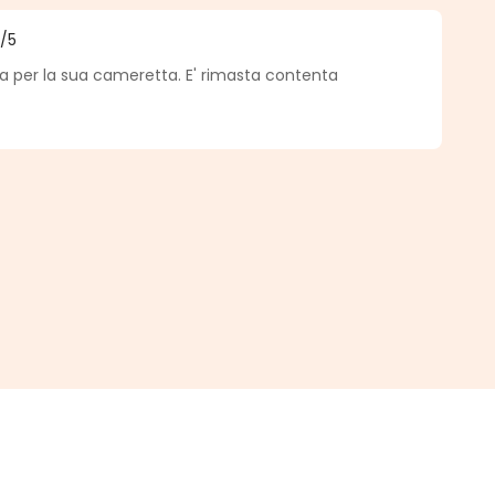
5
/5
medio de 5 de 5 estrellas
ia per la sua cameretta. E' rimasta contenta