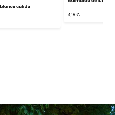
Guirnalda de luces Le
d blanco cálido
4,15 €