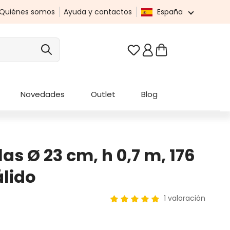
Quiénes somos
Ayuda y contactos
España
Tienes 0 artículos en t
Novedades
Outlet
Blog
las Ø 23 cm, h 0,7 m, 176
álido
1 valoración
Calificación promedio de 5 de 