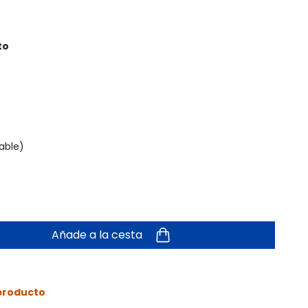
to
able)
Añade a la cesta
 producto