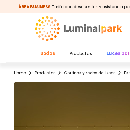
altar al contenido principal
Saltar a la búsqueda
ÁREA BUSINESS
Tarifa con descuentos y asistencia pe
Bodas
Productos
Luces par
Home
Productos
Cortinas y redes de luces
Es
Omitir galería de imágenes