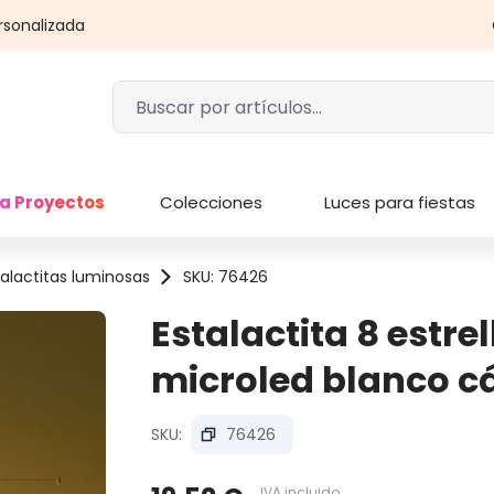
rsonalizada
a Proyectos
Colecciones
Luces para fiestas
talactitas luminosas
SKU: 76426
Estalactita 8 estrel
microled blanco c
SKU:
76426
IVA incluido