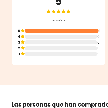
5
Calificación promedio de 5 de 5 
reseñas
5
1
4
0
3
0
2
0
1
0
Las personas que han comprado