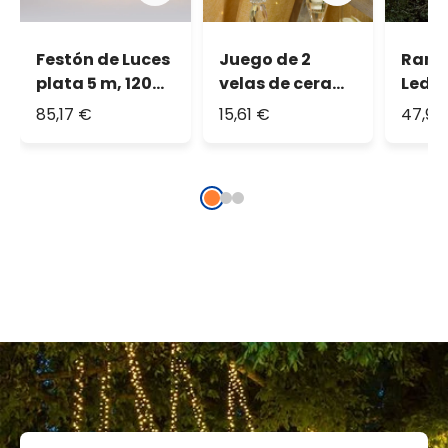
Festón de Luces
Juego de 2
Rama
plata 5 m, 1200
velas de cera
Led 
microled
finas y largas
85,17 €
15,61 €
47,96
blanco cálido y
color marfil, h.
blanco frío
23 cm