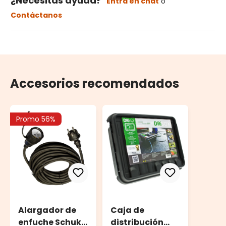
¿Necesitas ayuda?
Entra en chat
o
Contáctanos
Accesorios recomendados
Promo 56%
Alargador de
Caja de
enfuche Schuko
distribución