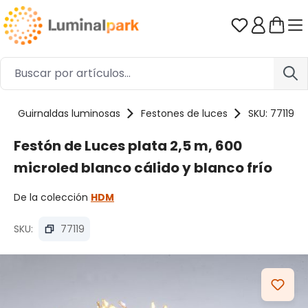
Saltar al contenido principal
Tienes 0 ar
Guirnaldas luminosas
Festones de luces
SKU: 77119
Festón de Luces plata 2,5 m, 600
microled blanco cálido y blanco frío
De la colección
HDM
SKU:
77119
Omitir galería de imágenes