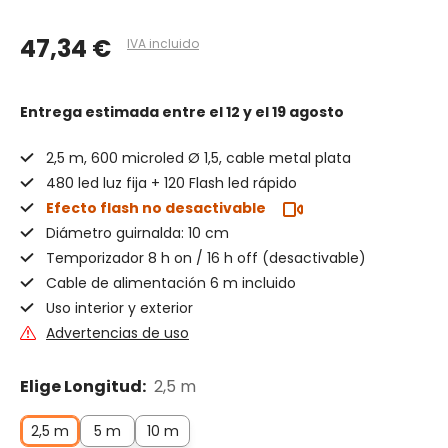
47,34 €
IVA incluido
Entrega estimada
entre el 12 y el 19 agosto
2,5 m, 600 microled Ø 1,5, cable metal plata
480 led luz fija + 120 Flash led rápido
Efecto flash no desactivable
Diámetro guirnalda: 10 cm
Temporizador 8 h on / 16 h off (desactivable)
Cable de alimentación 6 m incluido
Uso interior y exterior
Advertencias de uso
Elige Longitud:
2,5 m
2,5 m
5 m
10 m