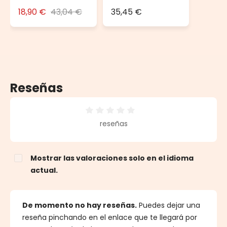
10 m
DRiBOX
18,90 €
43,04 €
35,45 €
Reseñas
Calificación promedio de 0 de 5 estrellas
reseñas
Mostrar las valoraciones solo en el idioma
actual.
De momento no hay reseñas.
Puedes dejar una
reseña pinchando en el enlace que te llegará por