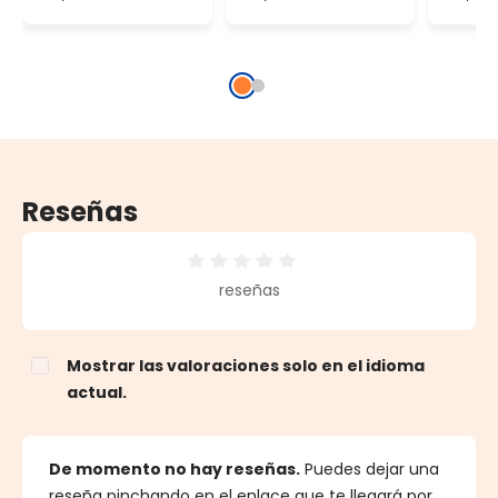
48mm
Reseñas
Calificación promedio de 0 de 5 estrellas
reseñas
Mostrar las valoraciones solo en el idioma
actual.
De momento no hay reseñas.
Puedes dejar una
reseña pinchando en el enlace que te llegará por