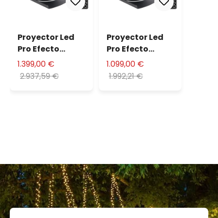
Proyector Led
Proyector Led
Pro Efecto
Pro Efecto
nevada 200W
nevada 100W
1.399,00 €
1.099,00 €
50º
30º
2.937,59 €
1.992,21 €