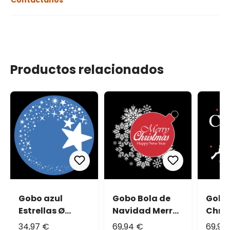
Contáctanos
Productos relacionados
Gobo azul
Gobo Bola de
Gobo
Estrellas Ø
Navidad Merry
Chri
48mm
Christmas Ø
reno
34,97 €
69,94 €
69,94