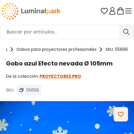
Saltar al contenido principal
Tienes 0 ar
ores
Gobos para proyectores profesionales
SKU: 55896
Gobo azul Efecto nevada Ø 105mm
De la colección
PROYECTORES PRO
SKU:
55896
Omitir galería de imágenes