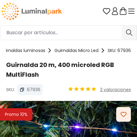
Saltar al contenido principal
Tienes 0 ar
Guirnaldas luminosas
Guirnaldas Micro Led
SKU: 67936
Guirnalda 20 m, 400 microled RGB
MultiFlash
SKU:
67936
3 valoraciones
Calificación promedio de 5 d
Omitir galería de imágenes
Promo 10%