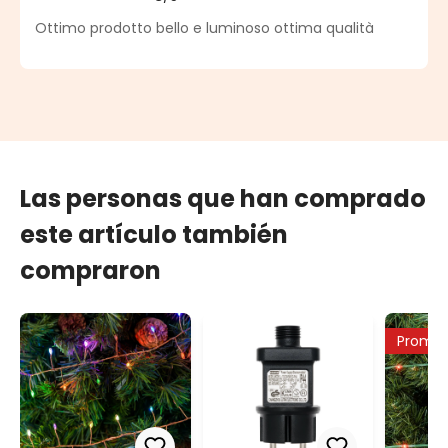
Calificación promedio de 5 de 5 estrellas
Ottimo prodotto bello e luminoso ottima qualità
Las personas que han comprado
este artículo también
compraron
Promo