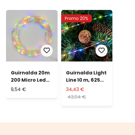
Promo 20%
Guirnalda 20m
Guirnalda Light
200 Micro Led
Line 10 m, 625
de colores
microled RGB
9,54 €
34,43 €
MultiFlash
43,04 €