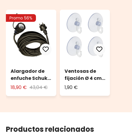
Promo 56%
Alargador de
Ventosas de
enfuche Schuko
fijación Ø 4 cm
10 m
(set de 4)
18,90 €
43,04 €
1,90 €
Productos relacionados