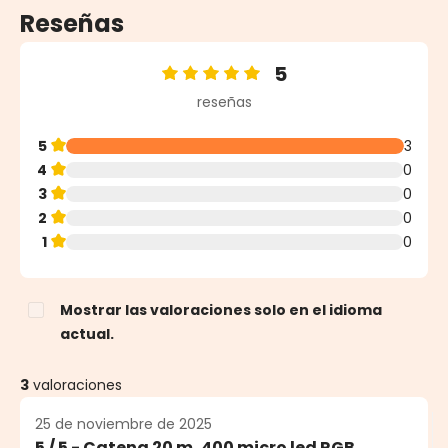
Reseñas
5
Calificación promedio de 5 de 5 estrellas
reseñas
5
3
4
0
3
0
2
0
1
0
Mostrar las valoraciones solo en el idioma
actual.
3
valoraciones
25 de noviembre de 2025
5 / 5 - Catena 20 m, 400 micro led RGB