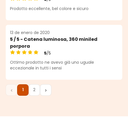
Calificación promedio de 5 de 5 estrellas
Prodotto eccellente, bel colore e sicuro
13 de enero de 2020
5 / 5 - Catena luminosa, 360 miniled
porpora
5
/5
Calificación promedio de 5 de 5 estrellas
Ottimo prodotto ne avevo già uno uguale
eccezionale in tutti i sensi
1
2
Página
Página