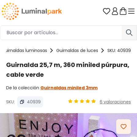
Saltar al contenido principal
Tienes 0 ar
Guirnaldas luminosas
Guirnaldas de luces
SKU: 40939
Guirnalda 25,7 m, 360 miniled púrpura,
cable verde
De la colección
Guirnaldas miniled 3mm
SKU:
40939
6 valoraciones
Calificación promedio de 4.9 
Omitir galería de imágenes