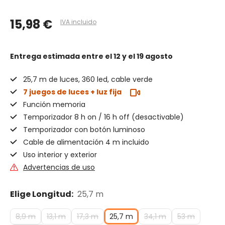
15,98 €
IVA incluido
Entrega estimada
entre el 12 y el 19 agosto
25,7 m de luces, 360 led, cable verde
7 juegos de luces + luz fija
Función memoria
Temporizador 8 h on / 16 h off (desactivable)
Temporizador con botón luminoso
Cable de alimentación 4 m incluido
Uso interior y exterior
Advertencias de uso
Elige Longitud:
25,7 m
8,9 m
13,1 m
17,3 m
25,7 m
34,1 m
53 m