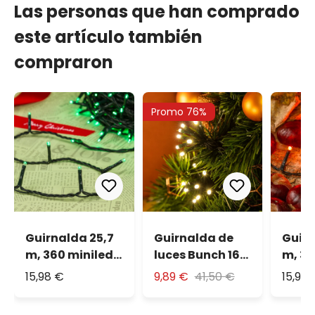
Las personas que han comprado
este artículo también
compraron
Promo 76%
Guirnalda 25,7
Guirnalda de
Guirn
m, 360 miniled
luces Bunch 16
m, 36
verde, cable
m, 40 grupos
naran
15,98 €
9,89 €
41,50 €
15,98
verde
luminosos de 8
verd
led blanco