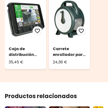
Caja de
Carrete
distribución
enrollador para
DRiBOX
guirnaldas de
35,45 €
24,36 €
luces hasta
2000 led o 100 m
de guirnalda
Productos relacionados