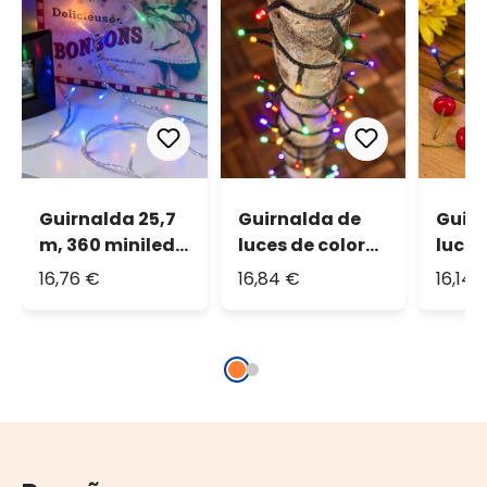
Guirnalda 25,7
Guirnalda de
Guir
m, 360 miniled
luces de colores
luces
multicolor plus,
20 m
16,76 €
16,84 €
16,14 
cable
transparente