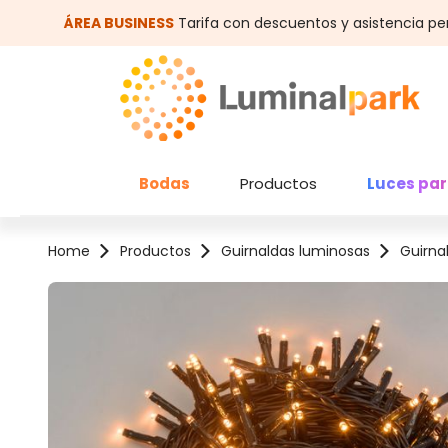
altar al contenido principal
Saltar a la búsqueda
ÁREA BUSINESS
Tarifa con descuentos y asistencia pe
Bodas
Productos
Luces par
Home
Productos
Guirnaldas luminosas
Guirna
Omitir galería de imágenes