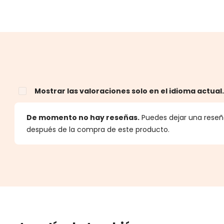
Mostrar las valoraciones solo en el idioma actual
estrellas
De momento no hay reseñas.
Puedes dejar una reseña
después de la compra de este producto.