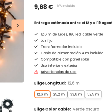
9,68 €
IVA incluido
Entrega estimada
entre el 12 y el 19 agos
12,6 m de luces, 180 led, cable verde
Luz fija
Transformador incluido
Cable de alimentación 4 m incluido
Compatible con panel solar
Uso interior y exterior
Advertencias de uso
Elige Longitud:
12,6 m
12,6 m
25,2 m
33,6 m
52,5 m
Elige Color cable:
Verde oscuro