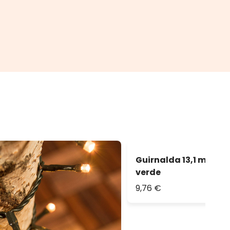
Guirnalda 13,1 m, 180 
verde
9,76 €