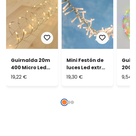
Guirnalda 20m
Mini Festón de
Guir
400 Micro Led
luces Led extra
200 M
cálido
cálido 15m
de co
19,22 €
19,30 €
9,54 