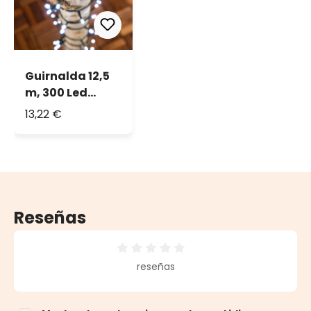
Guirnalda 12,5
m, 300 Led
blanco frío
13,22 €
Reseñas
Calificación promedio de 0 de 5 estrellas
reseñas