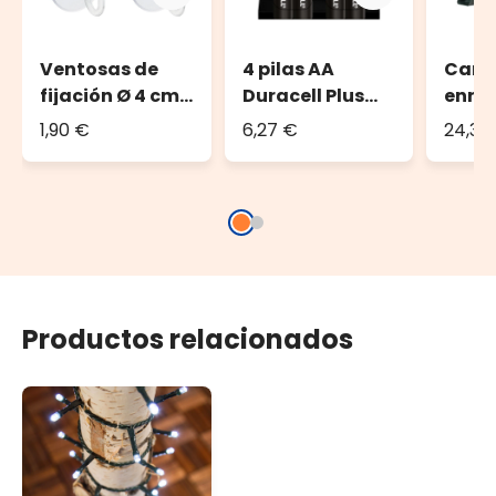
Ventosas de
4 pilas AA
Carr
fijación Ø 4 cm
Duracell Plus
enrol
(set de 4)
Power
guirn
1,90 €
6,27 €
24,36
luces
2000 
de gu
Productos relacionados