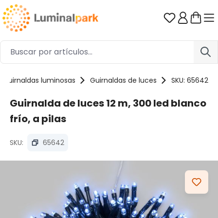
Saltar al contenido principal
Tienes 0 ar
Guirnaldas luminosas
Guirnaldas de luces
SKU: 65642
Guirnalda de luces 12 m, 300 led blanco
frío, a pilas
SKU:
65642
Omitir galería de imágenes