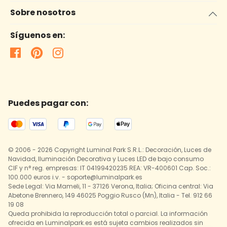
Sobre nosotros
Síguenos en:
Puedes pagar con:
© 2006 - 2026 Copyright Luminal Park S.R.L.: Decoración, Luces de
Navidad, Iluminación Decorativa y Luces LED de bajo consumo
CIF y n° reg. empresas: IT 04199420235 REA: VR-400601 Cap. Soc.:
100.000 euros i.v. - soporte@luminalpark.es
Sede Legal: Via Mameli, 11 - 37126 Verona, Italia; Oficina central: Via
Abetone Brennero, 149 46025 Poggio Rusco (Mn), Italia - Tel. 912 66
19 08
Queda prohibida la reproducción total o parcial. La información
ofrecida en Luminalpark.es está sujeta cambios realizados sin