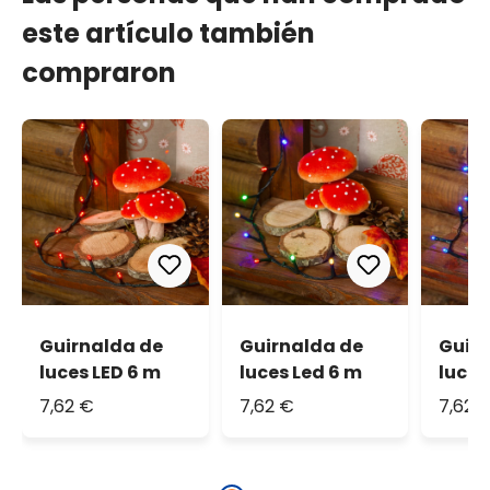
este artículo también
compraron
Guirnalda de
Guirnalda de
Guir
luces LED 6 m
luces Led 6 m
luces
7,62 €
7,62 €
7,62 