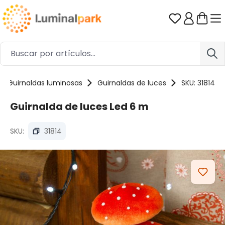
Saltar al contenido principal
Tienes 0 ar
Guirnaldas luminosas
Guirnaldas de luces
SKU: 31814
Guirnalda de luces Led 6 m
SKU:
31814
Omitir galería de imágenes