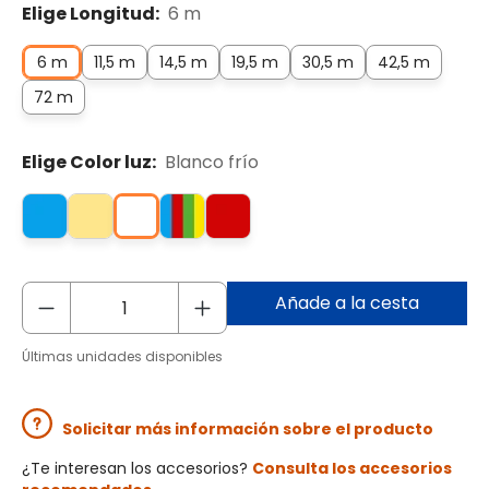
Elige Longitud:
6 m
6 m
11,5 m
14,5 m
19,5 m
30,5 m
42,5 m
72 m
Elige Color luz:
Blanco frío
Añade a la cesta
Últimas unidades disponibles
Solicitar más información sobre el producto
¿Te interesan los accesorios?
Consulta los accesorios