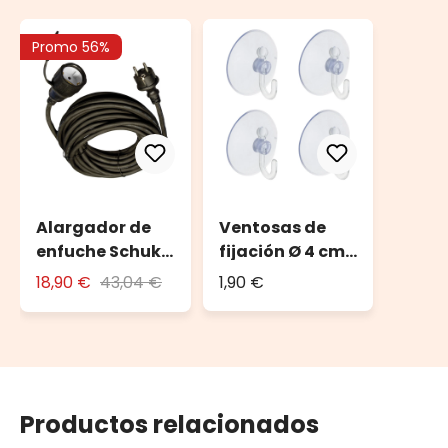
Promo 56%
Alargador de
Ventosas de
enfuche Schuko
fijación Ø 4 cm
10 m
(set de 4)
18,90 €
43,04 €
1,90 €
Productos relacionados