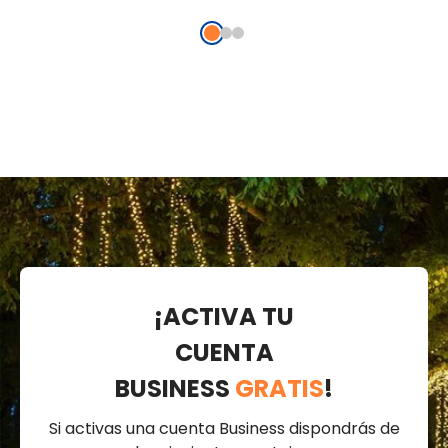
transparente,
cable metal
prol
prolongable
plata
¡ACTIVA TU
CUENTA
BUSINESS
GRATIS
!
Si activas una cuenta Business dispondrás de