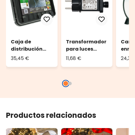
Caja de
Transformador
Carr
distribución
para luces
enrol
DRiBOX
decorativas, 31
guirn
35,45 €
11,68 €
24,36
Voltios DC,
luces
máx. 12 Vatios
2000 
de gu
Productos relacionados