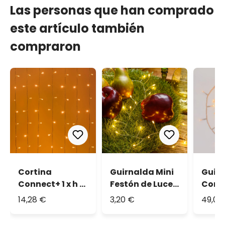
Las personas que han comprado
este artículo también
compraron
Cortina
Guirnalda Mini
Guir
Connect+ 1 x h 1
Festón de Luces
Conn
m, 100 led
a pilas 1,2 m, 60
500 l
14,28 €
3,20 €
49,08
blanco cálido,
microled
cálid
cable
blanco cálido,
trans