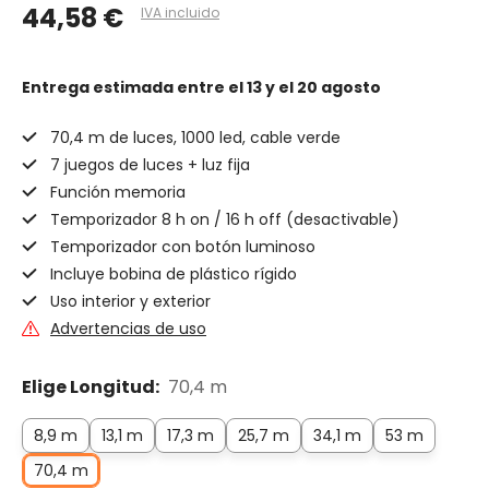
44,58 €
IVA incluido
Entrega estimada
entre el 13 y el 20 agosto
70,4 m de luces, 1000 led, cable verde
7 juegos de luces + luz fija
Función memoria
Temporizador 8 h on / 16 h off (desactivable)
Temporizador con botón luminoso
Incluye bobina de plástico rígido
Uso interior y exterior
Advertencias de uso
Elige Longitud:
70,4 m
8,9 m
13,1 m
17,3 m
25,7 m
34,1 m
53 m
70,4 m