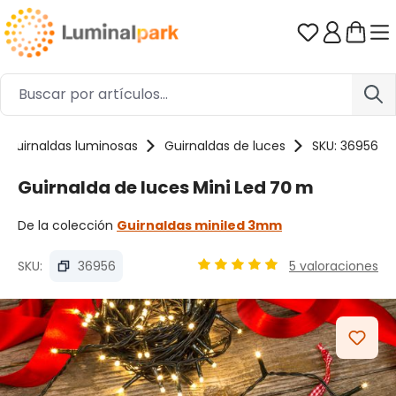
Saltar al contenido principal
Tienes 0 ar
Guirnaldas luminosas
Guirnaldas de luces
SKU: 36956
Guirnalda de luces Mini Led 70 m
De la colección
Guirnaldas miniled 3mm
SKU:
36956
5 valoraciones
Calificación promedio de 4.9 
Omitir galería de imágenes