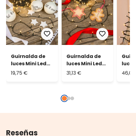
Guirnalda de
Guirnalda de
Guir
luces Mini Led
luces Mini Led
luces
34 m
53 m
cáli
19,75 €
31,13 €
46,04
Reseñas