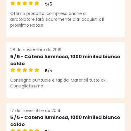
5
/5
Calificación promedio de 5 de 5 estrellas
Ottimo prodotto ,compreso anche di
arrotolatore.farò sicuramente altri acquisti x il
prossimo Natale
28 de noviembre de 2019
5 / 5 - Catena luminosa, 1000 miniled bianco
caldo
5
/5
Calificación promedio de 5 de 5 estrellas
Consegna puntuale e rapida. Materiali tutto ok.
Consigliatissimo
17 de noviembre de 2019
5 / 5 - Catena luminosa, 1000 miniled bianco
caldo