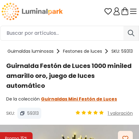
Saltar al contenido principal
Tienes 0 ar
Guirnaldas luminosas
Festones de luces
SKU: 59313
Guirnalda Festón de Luces 1000 miniled
amarillo oro, juego de luces
automático
De la colección
Guirnaldas Mini Festón de Luces
SKU:
59313
1 valoración
Calificación promedio de 4
Omitir galería de imágenes
Promo 15%