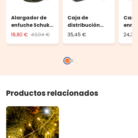
Alargador de
Caja de
Carr
enfuche Schuko
distribución
enrol
10 m
DRiBOX
guirn
18,90 €
43,04 €
35,45 €
24,36
luces
2000 
de gu
Productos relacionados