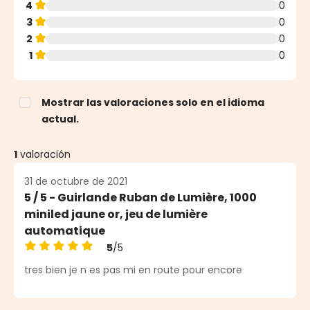
4
0
3
0
2
0
1
0
Mostrar las valoraciones solo en el idioma
actual.
1
valoración
31 de octubre de 2021
5 / 5 - Guirlande Ruban de Lumière, 1000
miniled jaune or, jeu de lumière
automatique
5
/5
Calificación promedio de 5 de 5 estrellas
tres bien je n es pas mi en route pour encore