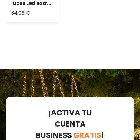
luces Led extra
cálido 30m
34,06 €
¡ACTIVA TU
CUENTA
BUSINESS
GRATIS
!