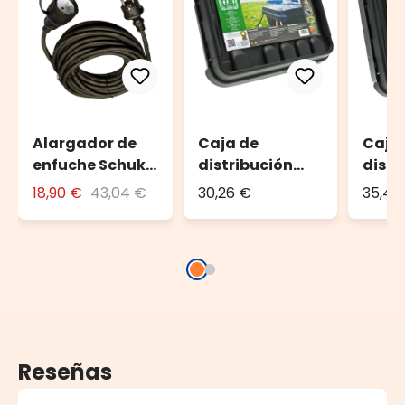
Alargador de
Caja de
Caja
enfuche Schuko
distribución
distr
10 m
DRiBOX, 285 x
DRiB
18,90 €
43,04 €
30,26 €
35,45
150 x 110 mm
Reseñas