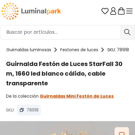
Saltar al contenido principal
Tienes 0 ar
Guirnaldas luminosas
Festones de luces
SKU: 78918
Guirnalda Festón de Luces StarFall 30
m, 1660 led blanco cálido, cable
transparente
De la colección
Guirnaldas Mini Festón de Luces
SKU:
78918
Omitir galería de imágenes