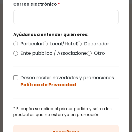
Correo electrónico
*
Reseñas
Ayúdanos a entender quién eres:
Calificación promedio de 0 de 5 estrellas
Particular
Local/Hotel
Decorador
reseñas
Ente pubblico / Associazione
Otro
Mostrar las valoraciones solo en el idioma
actual.
Deseo recibir novedades y promociones
Política de Privacidad
De momento no hay reseñas.
Puedes dejar una
reseña pinchando en el enlace que te llegará por
correo después de la compra de este producto.
* El cupón se aplica al primer pedido y solo a los
productos que no están ya en promoción.