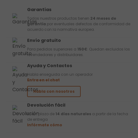
Garantías
Todos nuestros productos tienen
24 meses de
garantía
por eventuales defectos de conformidad de
acuerdo con la normativa europea.
Envío gratuito
Para pedidos superiores a
150€
. Quedan excluidos los
revendedores y distribuidores.
Ayuda y Contactos
Habla enseguida con un operador
Entra en el chat
Habla con nosotros
Devolución fácil
En un plazo de
14 días naturales
a partir de la fecha
de entrega
Infórmate cómo