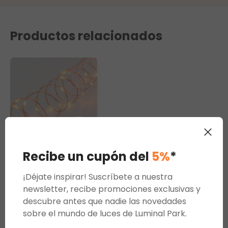
Productos relacionados
Recibe un cupón del
5%
*
Guirnalda
37,5m 500 Micro
¡Déjate inspirar! Suscríbete a nuestra
Led extra cálido
newsletter, recibe promociones exclusivas y
25,37 €
descubre antes que nadie las novedades
sobre el mundo de luces de Luminal Park.