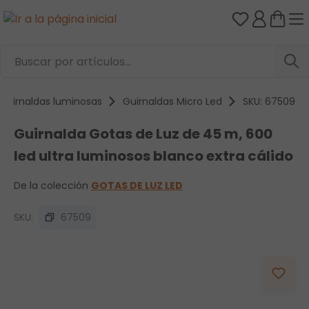
Tienes 0 ar
Saltar al contenido principal
Guirnaldas luminosas
Guirnaldas Micro Led
SKU: 67509
Guirnalda Gotas de Luz de 45 m, 600
led ultra luminosos blanco extra cálido
De la colección
GOTAS DE LUZ LED
SKU:
67509
Omitir galería de imágenes