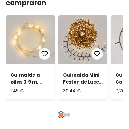
compraron
Guirnalda a
Guirnalda Mini
Guir
pilas 0,9 m,
Festón de Luces
Conn
micro led
Plus 20 m, 1000
50 le
1,45 €
30,44 €
7,70 
blanco cálido
miniled blanco
cálid
extra cálido,
verde
cable verde
prol