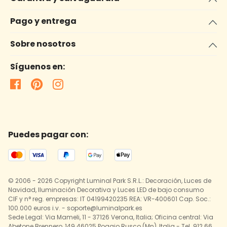
Pago y entrega
Sobre nosotros
Síguenos en:
Puedes pagar con:
© 2006 - 2026 Copyright Luminal Park S.R.L.: Decoración, Luces de
Navidad, Iluminación Decorativa y Luces LED de bajo consumo
CIF y n° reg. empresas: IT 04199420235 REA: VR-400601 Cap. Soc.:
100.000 euros i.v. - soporte@luminalpark.es
Sede Legal: Via Mameli, 11 - 37126 Verona, Italia; Oficina central: Via
Abetone Brennero, 149 46025 Poggio Rusco (Mn), Italia - Tel. 912 66