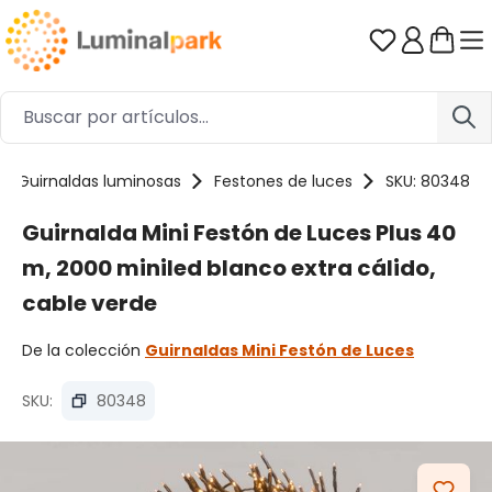
Saltar al contenido principal
Tienes 0 ar
Guirnaldas luminosas
Festones de luces
SKU: 80348
Guirnalda Mini Festón de Luces Plus 40
m, 2000 miniled blanco extra cálido,
cable verde
De la colección
Guirnaldas Mini Festón de Luces
SKU:
80348
Omitir galería de imágenes