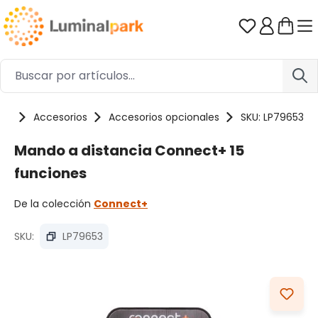
Saltar al contenido principal
Tienes 0 ar
tos
Accesorios
Accesorios opcionales
SKU: LP79653
Mando a distancia Connect+ 15
funciones
De la colección
Connect+
SKU:
LP79653
Omitir galería de imágenes