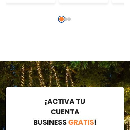
transparente,
cálido, cable
cálid
prolongable
verde,
trans
prolongable
prol
¡ACTIVA TU
CUENTA
BUSINESS
GRATIS
!