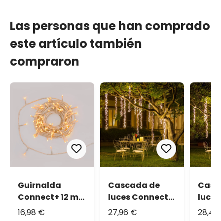
Las personas que han comprado
este artículo también
compraron
Guirnalda
Cascada de
Casc
Connect+ 12 m,
luces Connect+
luce
120 led blanco
3 festones, 300
3 fes
16,98 €
27,96 €
28,44
cálido, cable
led blanco
led b