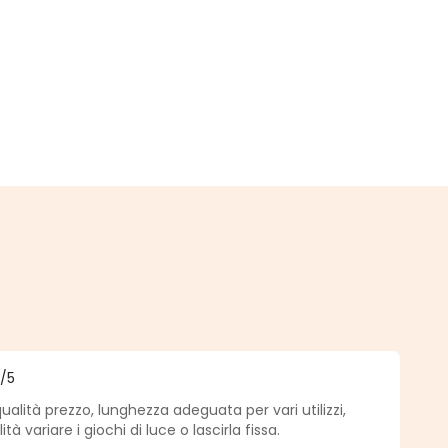
.
5
/5
medio de 5 de 5 estrellas
alità prezzo, lunghezza adeguata per vari utilizzi,
à variare i giochi di luce o lascirla fissa.