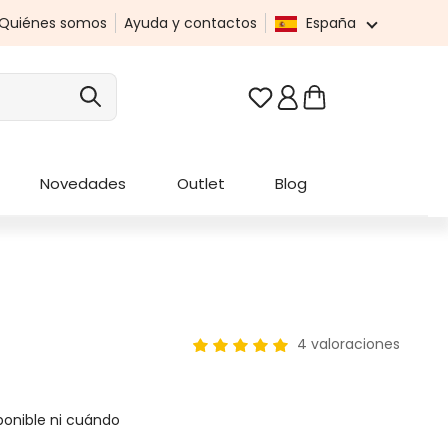
Quiénes somos
Ayuda y contactos
España
Tienes 0 artículos en t
Novedades
Outlet
Blog
4 valoraciones
Calificación promedio de 5 de 5 
sponible ni cuándo