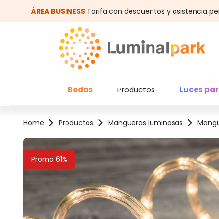
altar al contenido principal
Saltar a la búsqueda
ÁREA BUSINESS
Tarifa con descuentos y asistencia pe
Bodas
Productos
Luces par
Home
Productos
Mangueras luminosas
Mangu
Omitir galería de imágenes
Promo 61%