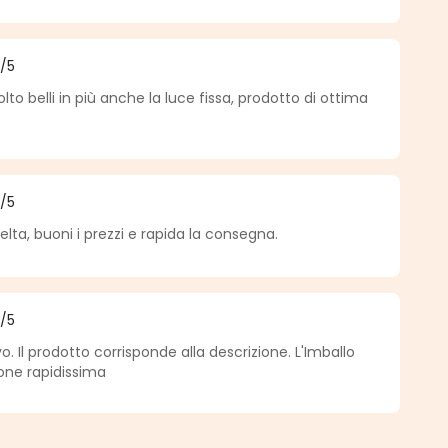
5
/5
medio de 5 de 5 estrellas
lto belli in più anche la luce fissa, prodotto di ottima
5
/5
medio de 5 de 5 estrellas
lta, buoni i prezzi e rapida la consegna.
5
/5
medio de 5 de 5 estrellas
. Il prodotto corrisponde alla descrizione. L'Imballo
one rapidissima