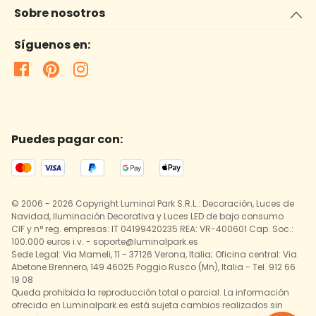
Sobre nosotros
Síguenos en:
Puedes pagar con:
© 2006 - 2026 Copyright Luminal Park S.R.L.: Decoración, Luces de
Navidad, Iluminación Decorativa y Luces LED de bajo consumo
CIF y n° reg. empresas: IT 04199420235 REA: VR-400601 Cap. Soc.:
100.000 euros i.v. - soporte@luminalpark.es
Sede Legal: Via Mameli, 11 - 37126 Verona, Italia; Oficina central: Via
Abetone Brennero, 149 46025 Poggio Rusco (Mn), Italia - Tel. 912 66
19 08
Queda prohibida la reproducción total o parcial. La información
ofrecida en Luminalpark.es está sujeta cambios realizados sin