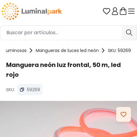
Saltar al contenido principal
Tienes 0 ar
s luminosas
Mangueras de luces led neón
SKU: 59269
Manguera neón luz frontal, 50 m, led
rojo
SKU:
59269
Omitir galería de imágenes