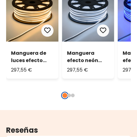
Manguera de
Manguera
Mang
luces efecto
efecto neón
efect
neón doble
doble cara,
doble
297,55 €
297,55 €
297,5
cara, 6000 led
6000 led blanco
6000 
blanco cálido
frío
Reseñas