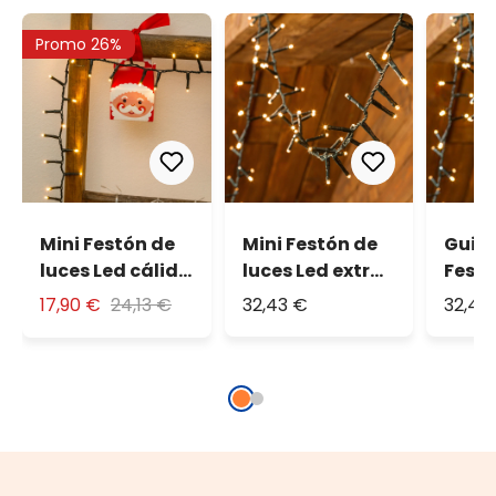
Promo 26%
Mini Festón de
Mini Festón de
Guirn
luces Led cálido
luces Led extra
Festó
20m
cálido 30m
30,5 
17,90 €
24,13 €
32,43 €
32,43
blanc
cable