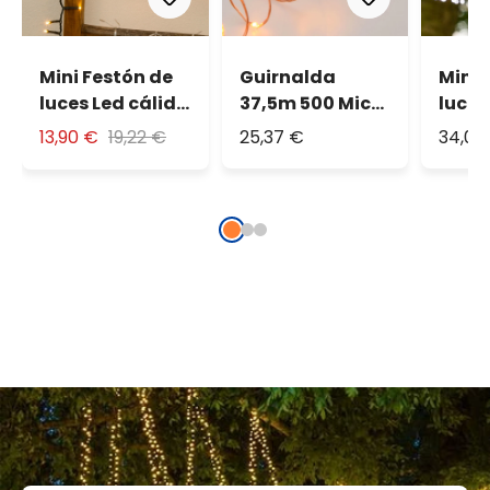
Mini Festón de
Guirnalda
Mini 
luces Led cálido
37,5m 500 Micro
luces
15m
Led extra cálido
blan
13,90 €
19,22 €
25,37 €
34,06