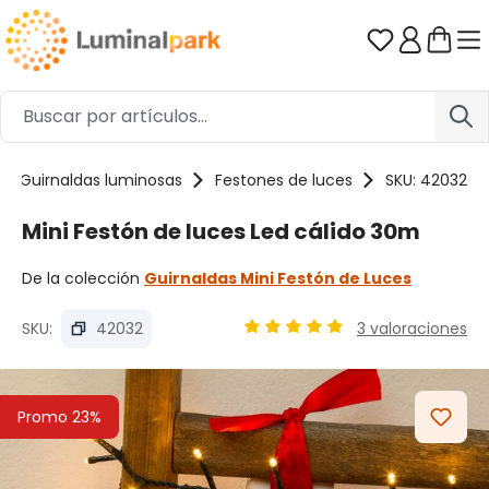
Saltar al contenido principal
Tienes 0 ar
Guirnaldas luminosas
Festones de luces
SKU: 42032
Mini Festón de luces Led cálido 30m
De la colección
Guirnaldas Mini Festón de Luces
SKU:
42032
3 valoraciones
Calificación promedio de 4.9 
Omitir galería de imágenes
Promo 23%