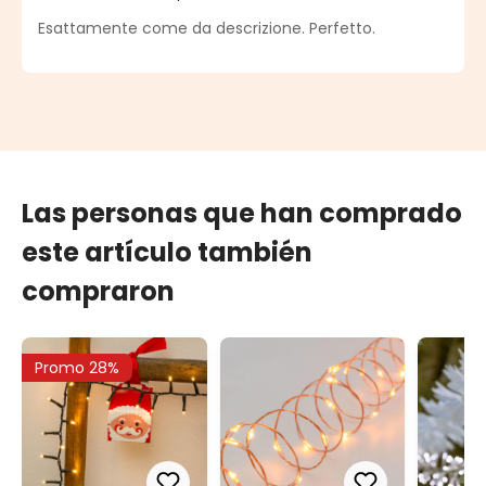
Calificación promedio de 5 de 5 estrellas
Esattamente come da descrizione. Perfetto.
Las personas que han comprado
este artículo también
compraron
Promo 28%