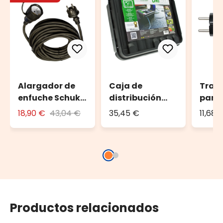
Alargador de
Caja de
Tran
enfuche Schuko
distribución
para 
10 m
DRiBOX
decor
18,90 €
43,04 €
35,45 €
11,68 
Volti
máx. 
Productos relacionados