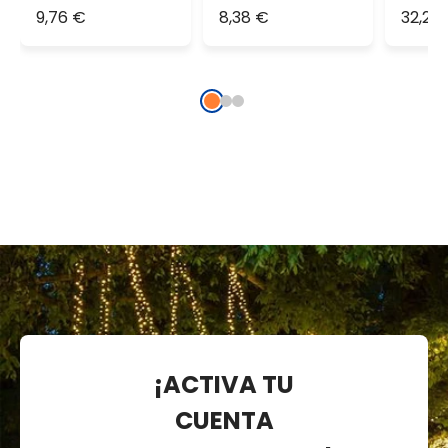
blanco extra
blanco extra
cáli
9,76 €
8,38 €
32,29
cálido, cable
cálido, cable
verde
verde
¡ACTIVA TU
CUENTA