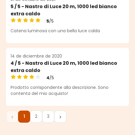
5 / 5 - Nastro di Luce 20 m, 1000 led bianco
extra caldo
5
/5
Calificación promedio de 5 de 5 estrellas
Catena luminosa con una bella luce calda
14 de diciembre de 2020
4 / 5 - Nastro di Luce 20 m, 1000 led bianco
extra caldo
4
/5
Calificación promedio de 4 de 5 estrellas
Prodotto corrispondente alla descrizione. Sono
contenta del mio acquisto!
1
2
3
Página
Página
Página