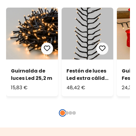
Guirnalda de
Festón de luces
Guirn
luces Led 25,2 m
Led extra cálido
Festó
15m
20,5 
15,83 €
48,42 €
24,30
blanc
cable