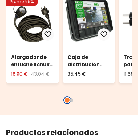
Promo 56%
Alargador de
Caja de
Tran
enfuche Schuko
distribución
para 
10 m
DRiBOX
decor
18,90 €
43,04 €
35,45 €
11,68 
Volti
máx. 
Productos relacionados