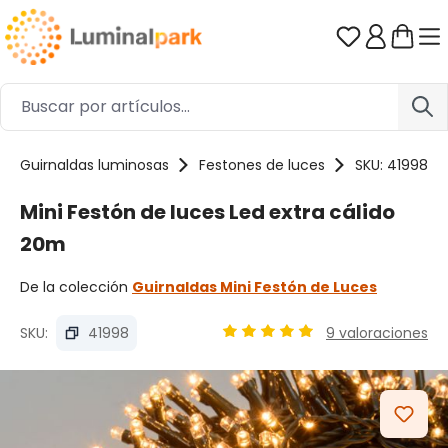
Saltar al contenido principal
Tienes 0 ar
Guirnaldas luminosas
Festones de luces
SKU: 41998
Mini Festón de luces Led extra cálido
20m
De la colección
Guirnaldas Mini Festón de Luces
SKU:
41998
9 valoraciones
Calificación promedio de 4.9 
Omitir galería de imágenes