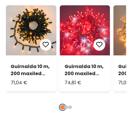
Guirnalda 10 m,
Guirnalda 10 m,
Guirn
200 maxiled
200 maxiled
200 
blanco cálido,
rojo y blanco
blanc
71,04 €
74,81 €
71,04
cable verde,
frío, cable
cable
prolongable,
blanco,
prolo
IP67
prolongable,
IP67
IP67