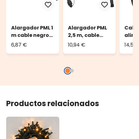
Alargador PML 1
Alargador PML
Cabl
m cable negro,
2,5 m, cable
alim
IP67
negro, IP67
PML, 
6,87 €
10,94 €
14,54
AC/D
negro
Productos relacionados