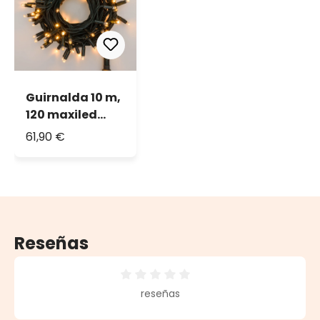
Guirnalda 10 m,
120 maxiled
blanco cálido,
61,90 €
cable verde,
prolongable,
IP67
Reseñas
Calificación promedio de 0 de 5 estrellas
reseñas