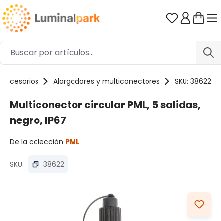
Saltar al contenido principal
Tienes 0 ar
Accesorios
Alargadores y multiconectores
SKU: 38622
Multiconector circular PML, 5 salidas,
negro, IP67
De la colección
PML
SKU:
38622
Omitir galería de imágenes