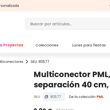
rsonalizada
a Proyectos
Colecciones
Luces para fiestas
lticonectores
SKU: 80577
Multiconector PML,
separación 40 cm, 
SKU:
80577
De la colección
PML
IVA incluido