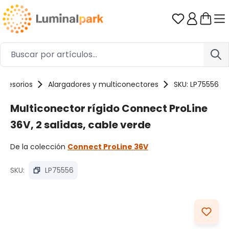
Saltar al contenido principal
Tienes 0 ar
ccesorios
Alargadores y multiconectores
SKU: LP75556
Multiconector rígido Connect ProLine
36V, 2 salidas, cable verde
De la colección
Connect ProLine 36V
SKU:
LP75556
Omitir galería de imágenes