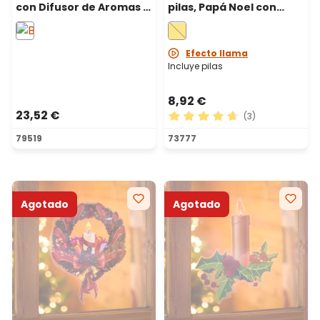
con Difusor de Aromas y
pilas, Papá Noel con
Sonidos de Silbato de
farol, h 25 cm, led blanco
Vapor, h 13 cm, led
cálido
Blanco Cálido y
Efecto llama
Multicolor
Incluye pilas
8,92 €
23,52 €
(3)
Calificación promedio de 4.
79519
73777
Agotado
Agotado