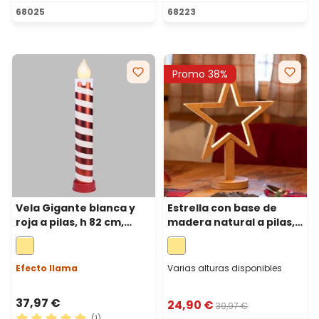
Calificación promedio de 5 de 5 estrellas
Calificación promedio de 5 
68025
68223
Promo 38%
Vela Gigante blanca y
Estrella con base de
roja a pilas, h 82 cm,
madera natural a pilas,
efecto llama, led blanco
37 cm, led blanco cálido,
cálido
uso interior
Efecto llama
Varias alturas disponibles
37,97 €
24,90 €
39,97 €
(1)