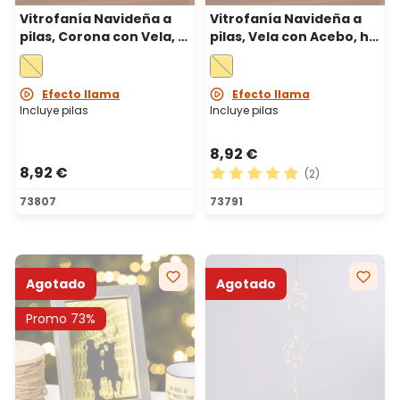
Vitrofanía Navideña a
Vitrofanía Navideña a
pilas, Corona con Vela, h
pilas, Vela con Acebo, h
25 cm, led blanco cálido
25 cm, led blanco cálido
Efecto llama
Efecto llama
Incluye pilas
Incluye pilas
8,92 €
8,92 €
(2)
Calificación promedio de 5 
73807
73791
Agotado
Agotado
Promo 73%