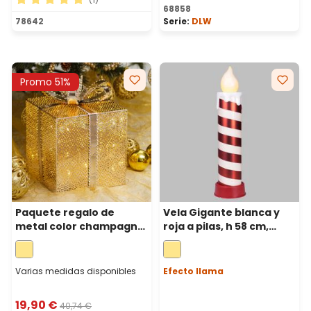
68858
Calificación promedio de 5 de 5 estrellas
78642
Serie:
DLW
Promo 51%
Paquete regalo de
Vela Gigante blanca y
metal color champagne,
roja a pilas, h 58 cm,
a pilas, h 25 cm, 40 led
efecto llama, led blanco
blanco cálido
cálido
Varias medidas disponibles
Efecto llama
19,90 €
40,74 €