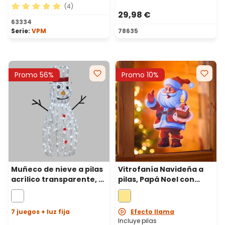
(4)
29,98 €
Calificación promedio de 5 de 5 estrellas
63334
Serie:
VPM
78635
Promo 56%
Promo 10%
Muñeco de nieve a pilas
Vitrofanía Navideña a
acrílico transparente, h
pilas, Papá Noel con
90 cm, 180 led blanco
dulce, h 25 cm, led
frío
blanco cálido
7 juegos + luz fija
Efecto llama
Incluye pilas