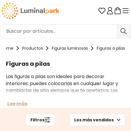
Saltar al contenido principal
Tienes 0 ar
Home
Productos
Figuras luminosas
Figuras a pilas
Figuras a pilas
Las figuras a pilas son ideales para decorar
interiores: puedes colocarlas en cualquier lugar y
cambiarlas de sitio siempre que te apetezca. Las
puedes colgar gracias al gancho que incluyen o
Lee más
apoyar sobre un mueble o leja. Llevan un portapilas
bien oculto, integrado en la base, con un botón
On/Off y a veces un temporizador.
Filtros
Los más vendidos