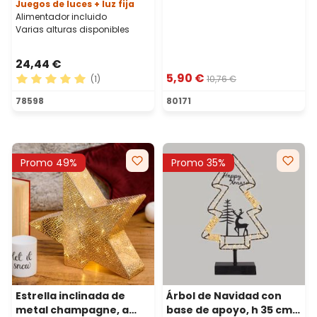
multicolor, uso interior
Juegos de luces + luz fija
Alimentador incluido
Varias alturas disponibles
24,44 €
5,90 €
(1)
10,76 €
Calificación promedio de 5 de 5 estrellas
78598
80171
Promo 49%
Promo 35%
Estrella inclinada de
Árbol de Navidad con
metal champagne, a
base de apoyo, h 35 cm,