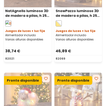
NatAgnello luminoso 3D
SnowPazzo luminoso 3D
de madera a pilas, h 25
de madera a pilas, h 25
cm, Dual Color microled
cm, Dual Color microled
blanco cálido y
blanco cálido y blanco
multicolor, uso interior
frío, uso interior
Juegos de luces + luz fija
Juegos de luces + luz fija
Alimentador incluido
Alimentador incluido
Varias alturas disponibles
Varias alturas disponibles
38,74 €
46,89 €
82021
82069
Pronto disponible
Pronto disponible