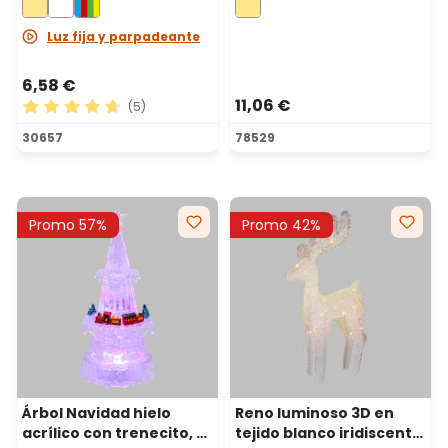
blanco cálido, uso
interior
Luz fija y parpadeante
6,58 €
11,06 €
(5)
Calificación promedio de 4.8 de 5 estrellas
30657
78529
Promo 57%
Promo 42%
Árbol Navidad hielo
Reno luminoso 3D en
acrílico con trenecito, a
tejido blanco iridiscente,