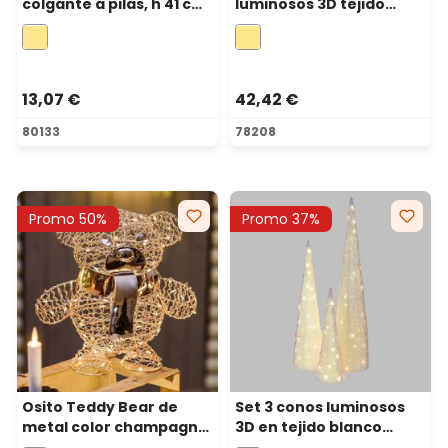
colgante a pilas, h 41 cm,
luminosos 3D tejido
metal negro y microled
blanco , led blanco
blanco cálido
cálido, uso interior
13,07 €
42,42 €
80133
78208
Promo 50%
Promo 37%
Osito Teddy Bear de
Set 3 conos luminosos
metal color champagne,
3D en tejido blanco
a pilas, h 27 cm, 80
iridiscente, con luces led