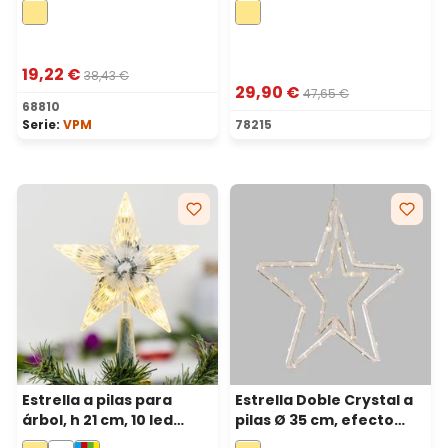
microled blanco cálido
blanco cálido, uso
interior
19,22 €
38,43 €
29,90 €
47,65 €
68810
Serie:
VPM
78215
Estrella a pilas para
Estrella Doble Crystal a
árbol, h 21 cm, 10 led
pilas Ø 35 cm, efecto
blanco cálido
doble 2D y 3D, Microled