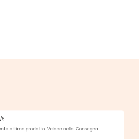
.
5
/5
medio de 5 de 5 estrellas
nte ottimo prodotto. Veloce nella. Consegna