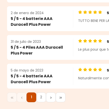
2 de enero de 2024
Calificación pro
5 / 5 - 4 batterie AAA
TUTTO BENE PER L
Duracell Plus Power
31 de julio de 2023
Calificación pro
5 / 5 - 4 Piles AAA Duracell
Le plus pour que t
Plus Power
5 de mayo de 2023
Calificación pro
5 / 5 - 4 batterie AAA
Naturalmente conos
Duracell Plus Power
1
2
Página
Página