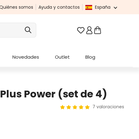
Quiénes somos
Ayuda y contactos
España
Tienes 0 artículos en t
Novedades
Outlet
Blog
 Plus Power (set de 4)
7 valoraciones
Calificación promedio de 5 de 5 