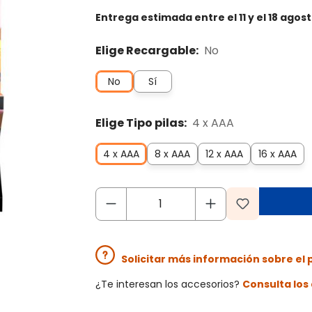
Entrega estimada
entre el 11 y el 18 agos
Elige Recargable:
No
No
Sí
Elige Tipo pilas:
4 x AAA
4 x AAA
8 x AAA
12 x AAA
16 x AAA
Solicitar más información sobre el
¿Te interesan los accesorios?
Consulta lo