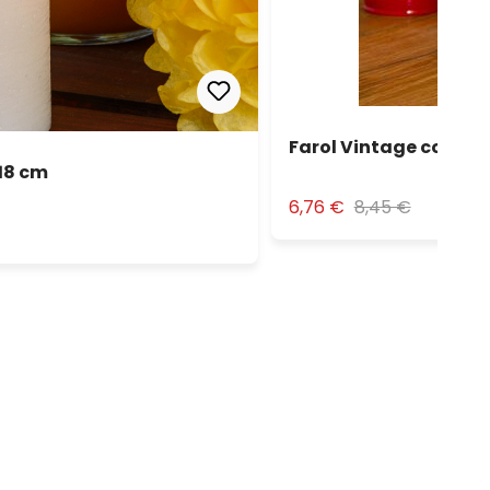
Farol Vintage con vel
 18 cm
6,76 €
8,45 €