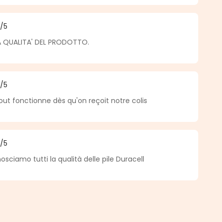
5
/5
medio de 5 de 5 estrellas
A QUALITA' DEL PRODOTTO.
5
/5
medio de 5 de 5 estrellas
out fonctionne dès qu'on reçoit notre colis
5
/5
medio de 5 de 5 estrellas
ciamo tutti la qualità delle pile Duracell