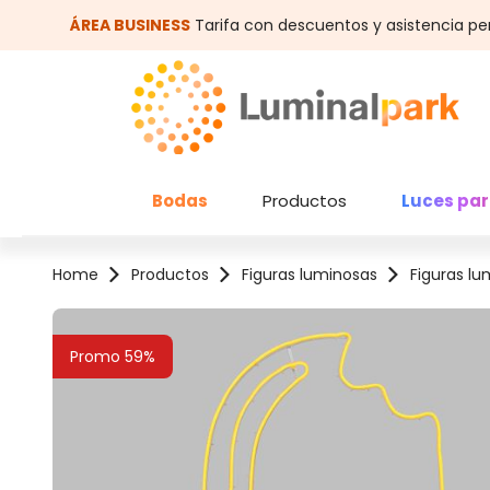
altar al contenido principal
Saltar a la búsqueda
ÁREA BUSINESS
Tarifa con descuentos y asistencia pe
Bodas
Productos
Luces par
Home
Productos
Figuras luminosas
Figuras lu
Omitir galería de imágenes
Promo 59%