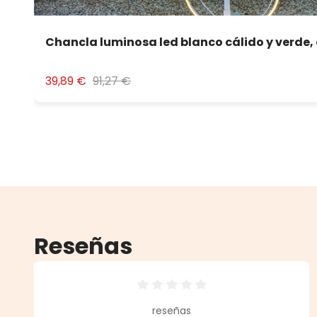
Chancla luminosa led blanco cálido y verde,
39,89 €
91,27 €
Reseñas
Calificación promedio de 0 de 5 
reseñas