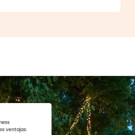
iness
es ventajas: