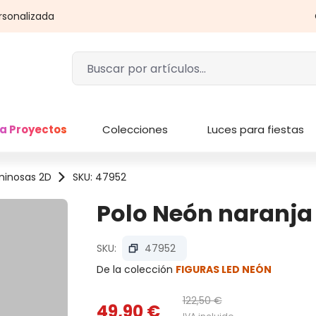
rsonalizada
a Proyectos
Colecciones
Luces para fiestas
minosas 2D
SKU: 47952
Polo Neón naranja 
SKU:
47952
De la colección
FIGURAS LED NEÓN
122,50 €
49,90 €